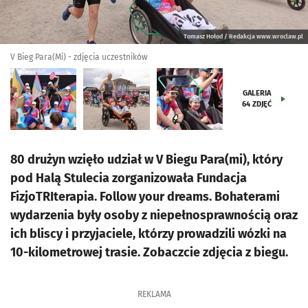
Tomasz Hołod / Redakcja www.wroclaw.pl
V Bieg Para(Mi) - zdjęcia uczestników
GALERIA
64
ZDJĘĆ
80 drużyn wzięło udział w V Biegu Para(mi), który
pod Halą Stulecia zorganizowała Fundacja
FizjoTRIterapia. Follow your dreams. Bohaterami
wydarzenia były osoby z niepełnosprawnością oraz
ich bliscy i przyjaciele, którzy prowadzili wózki na
10-kilometrowej trasie. Zobaczcie zdjęcia z biegu.
REKLAMA