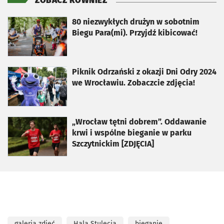
ZOBACZ RÓWNIEŻ
otworzy się w nowej karcie
80 niezwykłych drużyn w sobotnim
Biegu Para(mi). Przyjdź kibicować!
otworzy się w nowej karcie
Piknik Odrzański z okazji Dni Odry 2024
we Wrocławiu. Zobaczcie zdjęcia!
otworzy się w nowej karcie
„Wrocław tętni dobrem”. Oddawanie
krwi i wspólne bieganie w parku
Szczytnickim [ZDJĘCIA]
galeria zdjęć
Hala Stulecia
bieganie