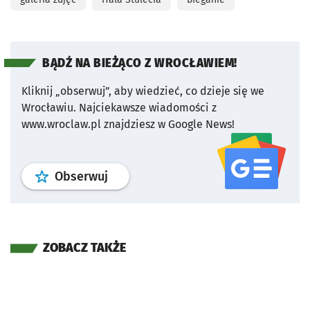
BĄDŹ NA BIEŻĄCO Z WROCŁAWIEM!
Kliknij „obserwuj”, aby wiedzieć, co dzieje się we
Wrocławiu.
Najciekawsze wiadomości z
www.wroclaw.pl znajdziesz w Google News!
profil
google news
serwisu wroclaw
Obserwuj
ZOBACZ TAKŻE