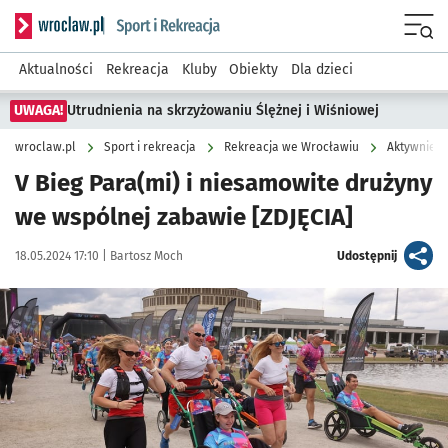
Serwis informacyjny wroclaw.pl podserwis: Sport i rekreacja
Menu
Aktualności
Rekreacja
Kluby
Obiekty
Dla dzieci
UWAGA!
Utrudnienia na skrzyżowaniu Ślężnej i Wiśniowej
wroclaw.pl
Sport i rekreacja
Rekreacja we Wrocławiu
Aktywnie w
V Bieg Para(mi) i niesamowite drużyny
we wspólnej zabawie [ZDJĘCIA]
Data publikacji:
Autor:
artykuł
18.05.2024 17:10 |
Bartosz Moch
Udostępnij
Kliknij, aby zobaczyć galerię