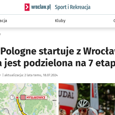
Serwis informacyjny wroclaw.pl podserwis: Sport 
acja
Kluby
e
 Pologne startuje z Wrocła
 jest podzielona na 7 eta
y
|
aktualizacja:
2 lata temu, 18.07.2024
ię