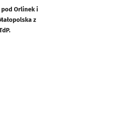
 pod Orlinek i
 Małopolska z
TdP.