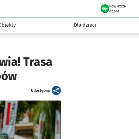
Powietrze
we Wrocławiu
i rekreacja
dobre
Obiekty
Dla dzieci
wia! Trasa
pów
artykuł
Udostępnij