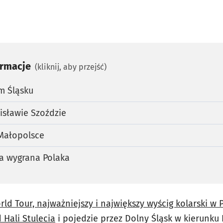
ormacje
(kliknij, aby przejść)
m Śląsku
isławie Szoździe
 Małopolsce
ia wygrana Polaka
ld Tour, najważniejszy i największy wyścig kolarski w P
 Hali Stulecia
i pojedzie przez Dolny Śląsk w kierunk