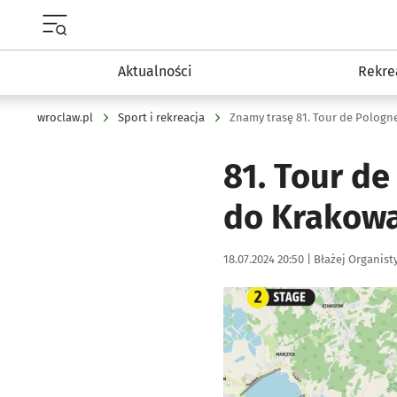
Menu główne portalu wroclaw.pl
Aktualności
Rekre
wroclaw.pl
Sport i rekreacja
Znamy trasę 81. Tour de Pologn
81. Tour de
do Krakowa
Data publikacji:
Autor:
18.07.2024 20:50 |
Błażej Organist
Kliknij, aby zobaczyć galer