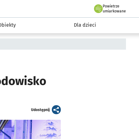
Powietrze
we Wrocławiu
i rekreacja
umiarkowane
Obiekty
Dla dzieci
lodowisko
artykuł
Udostępnij