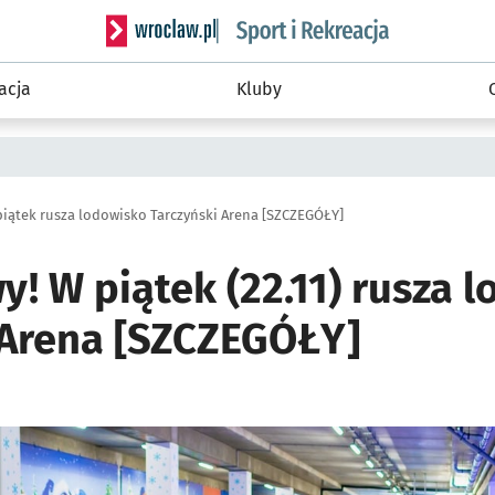
Serwis informacyjny wroclaw.pl podserwis: Sport 
acja
Kluby
iątek rusza lodowisko Tarczyński Arena [SZCZEGÓŁY]
y! W piątek (22.11) rusza 
 Arena [SZCZEGÓŁY]