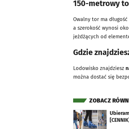
150-metrowy t
Owalny tor ma długość 
a szerokość wynosi oko
jeżdżących od element
Gdzie znajdzies
Lodowisko znajdziesz
n
można dostać się bezpo
ZOBACZ RÓWN
otworzy się w nowej karcie
Ubieramy
[CENNIK