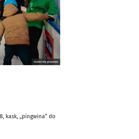
materiały prasowe
, kask, „pingwina” do