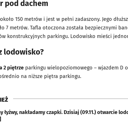
or pod dachem
około 150 metrów i jest w pełni zadaszony. Jego dłużs
ło 7 metrów. Tafla otoczona została bezpiecznymi ban
ów konstrukcyjnych parkingu. Lodowisko mieści jedno
z lodowisko?
a 2 piętrze
parkingu wielopoziomowego – wjazdem D od 
średnio na niższe piętra parkingu.
IEŻ
 łyżwy, nakładamy czapki. Dzisiaj (09.11.) otwarcie lo
]