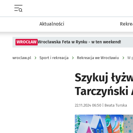
Menu główne portalu wroclaw.pl
Aktualności
Rekre
WROCŁAW
Wrocławska Feta w Rynku - w ten weekend!
wroclaw.pl
Sport i rekreacja
Rekreacja we Wrocławiu
W p
Szykuj łyżw
Tarczyński
Data publikacji:
Autor:
22.11.2024 06:50 |
Beata Turska
Kliknij, aby powiększyć