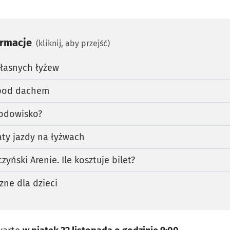
ormacje
(kliknij, aby przejść)
własnych łyżew
 pod dachem
lodowisko?
ty jazdy na łyżwach
yński Arenie. Ile kosztuje bilet?
zne dla dzieci