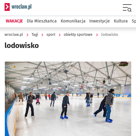
Serwis informacyjny wroclaw.pl
Menu
WAKACJE
Dla Mieszkańca
Komunikacja
Inwestycje
Kultura
Sp
wroclaw.pl
Tagi
sport
obiekty sportowe
lodowisko
lodowisko