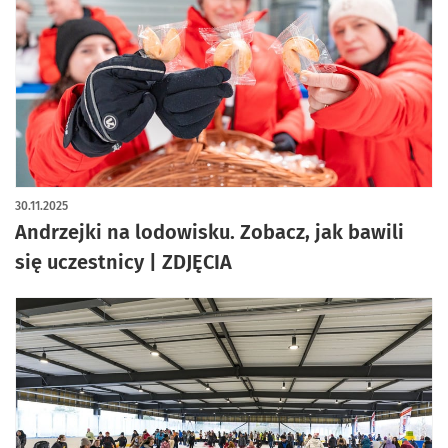
artykuł z galerią zdjęć
30.11.2025
Andrzejki na lodowisku. Zobacz, jak bawili
się uczestnicy | ZDJĘCIA