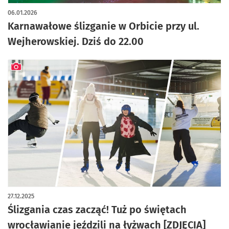
artykuł z galerią zdjęć
06.01.2026
Karnawałowe ślizganie w Orbicie przy ul.
Wejherowskiej. Dziś do 22.00
artykuł z galerią zdjęć
27.12.2025
Ślizgania czas zacząć! Tuż po świętach
wrocławianie jeździli na łyżwach [ZDJĘCIA]