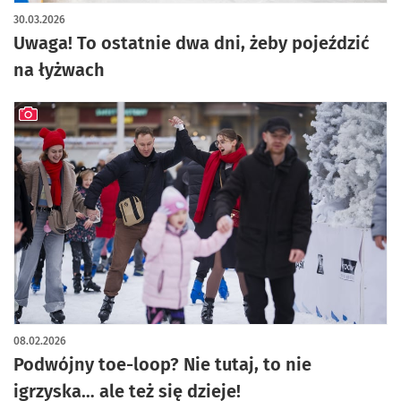
30.03.2026
Uwaga! To ostatnie dwa dni, żeby pojeździć
na łyżwach
artykuł z galerią zdjęć
08.02.2026
Podwójny toe-loop? Nie tutaj, to nie
igrzyska… ale też się dzieje!