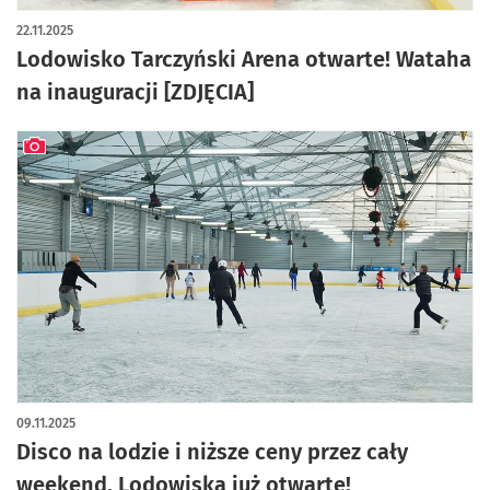
artykuł z galerią zdjęć
22.11.2025
Lodowisko Tarczyński Arena otwarte! Wataha
na inauguracji [ZDJĘCIA]
artykuł z galerią zdjęć
09.11.2025
Disco na lodzie i niższe ceny przez cały
weekend. Lodowiska już otwarte!