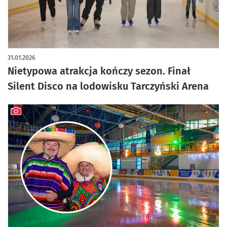
artykuł z galerią zdjęć
31.01.2026
Nietypowa atrakcja kończy sezon. Finał
Silent Disco na lodowisku Tarczyński Arena