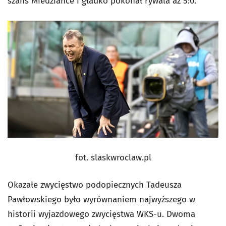
szans Miedziance i gładko pokonał rywala aż 5:0.
fot. slaskwroclaw.pl
Okazałe zwycięstwo podopiecznych Tadeusza
Pawłowskiego było wyrównaniem najwyższego w
historii wyjazdowego zwycięstwa WKS-u. Dwoma