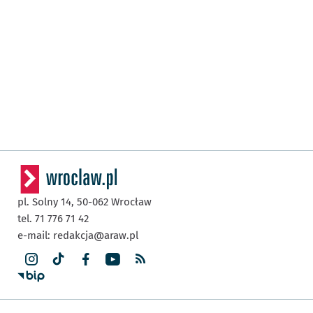
pl. Solny 14,
50-062
Wrocław
tel. 71 776 71 42
e-mail:
redakcja@araw.pl