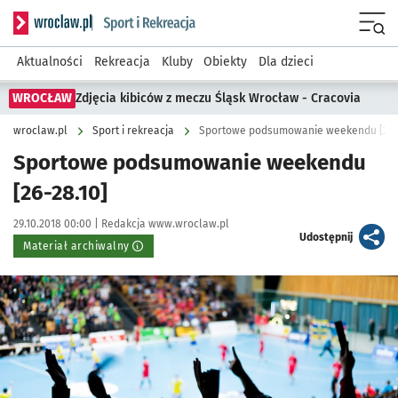
Serwis informacyjny wroclaw.pl podserwis: Sport i rekreacja
Menu
Aktualności
Rekreacja
Kluby
Obiekty
Dla dzieci
WROCŁAW
Zdjęcia kibiców z meczu Śląsk Wrocław - Cracovia
wroclaw.pl
Sport i rekreacja
Sportowe podsumowanie weekendu [26-2
Sportowe podsumowanie weekendu
[26-28.10]
Data publikacji:
Autor:
29.10.2018 00:00 |
Redakcja www.wroclaw.pl
artykuł
Udostępnij
Materiał archiwalny
Kliknij, aby powiększyć