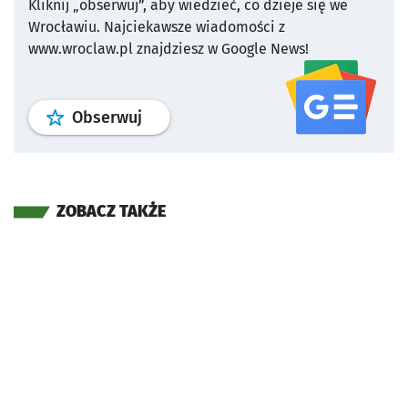
Kliknij „obserwuj”, aby wiedzieć, co dzieje się we
Wrocławiu.
Najciekawsze wiadomości z
www.wroclaw.pl znajdziesz w Google News!
profil
google news
serwisu wroclaw
Obserwuj
ZOBACZ TAKŻE