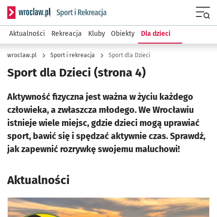
Serwis informacyjny wroclaw.pl podserwis: Sport i rekreacja
Menu
Aktualności
Rekreacja
Kluby
Obiekty
Dla dzieci
wroclaw.pl
Sport i rekreacja
Sport dla Dzieci
Sport dla Dzieci
(strona 4)
Aktywność fizyczna jest ważna w życiu każdego
człowieka, a zwłaszcza młodego. We Wrocławiu
istnieje wiele miejsc, gdzie dzieci mogą uprawiać
sport, bawić się i spędzać aktywnie czas. Sprawdź,
jak zapewnić rozrywkę swojemu maluchowi!
Aktualności