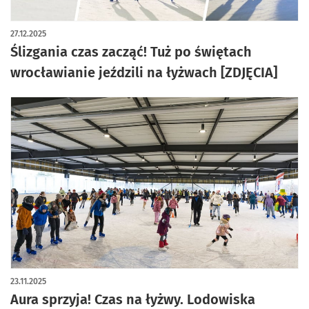
artykuł z galerią zdjęć
27.12.2025
Ślizgania czas zacząć! Tuż po świętach
wrocławianie jeździli na łyżwach [ZDJĘCIA]
23.11.2025
Aura sprzyja! Czas na łyżwy. Lodowiska