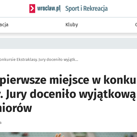
Serwis informacyjny wroclaw.pl podserwis: Sport 
acja
Kluby
Śląsk zajął pierwsze miejsce w konkursie Ekstraklasy. Jury doceniło wyjątkową akcję z eskortą seniorów
 pierwsze miejsce w konku
. Jury doceniło wyjątkową
niorów
a
ię