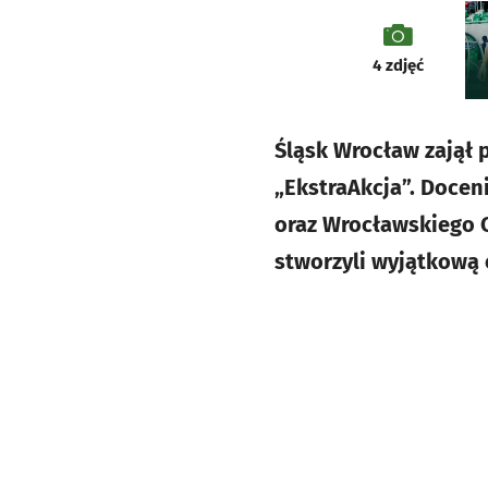
galeria
4
zdjęć
Śląsk Wrocław zajął 
„EkstraAkcja”. Docen
oraz Wrocławskiego 
stworzyli wyjątkową 