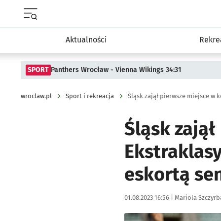
Menu główne portalu wroclaw.pl
Aktualności
Rekre
SPORT
Panthers Wrocław - Vienna Wikings 34:31
wroclaw.pl
Sport i rekreacja
Śląsk zajął
Ekstraklasy
eskortą se
Data publikacji:
Autor:
01.08.2023 16:56 |
Mariola Szczyrb
Kliknij, aby zobaczyć galer