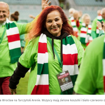
a Wrocław na Tarczyński Arenie. Wszyscy mają zielone koszulki i biało-czerwono-zi