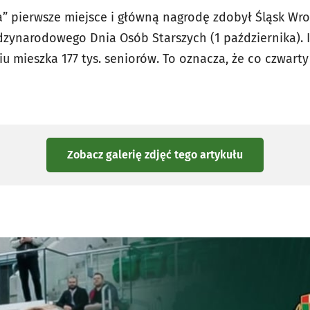
ja” pierwsze miejsce i główną nagrodę zdobył Śląsk Wro
narodowego Dnia Osób Starszych (1 października). I
iu mieszka 177 tys. seniorów. To oznacza, że co czwart
Zobacz galerię zdjęć
tego artykułu