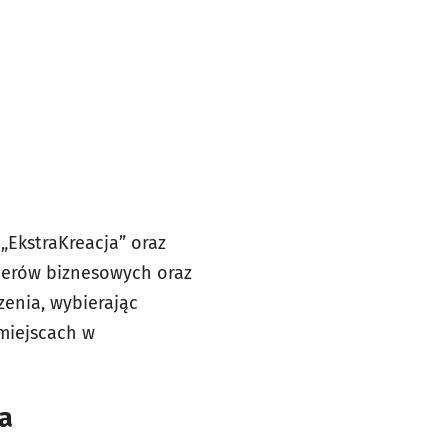
„EkstraKreacja” oraz
rtnerów biznesowych oraz
zenia, wybierając
miejscach w
a