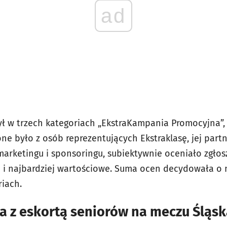
ad
 w trzech kategoriach „EkstraKampania Promocyjna”, 
ożone było z osób reprezentujących Ekstraklasę, jej pa
marketingu i sponsoringu, subiektywnie oceniało zgłos
e i najbardziej wartościowe. Suma ocen decydowała o 
iach.
a z eskortą seniorów na meczu Śląsk