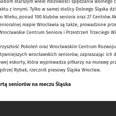
sobom starszym wiele możliwości spędzania wolnego c
ktu z innymi. Tylko w samej stolicy Dolnego Śląska dz
o Wieku, ponad 100 klubów seniora oraz 27 Centrów Ak
enioralnej mapie Wrocławia są także, prowadzone prz
rocławskie Centrum Seniora i Przestrzeń Trzeciego Wi
Przyszłość Pokoleń oraz Wrocławskim Centrum Rozwoju
tywniejszych wrocławskich seniorów, zapraszając ich 
wej eskorty, która wyprowadza piłkarzy na murawę p
Jędrzej Rybak, rzecznik prasowy Śląska Wrocław.
ortą seniorów na meczu Śląska