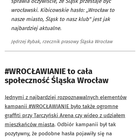
sprawia oczywiście, że Śląsk przestaje być
wrocławski. Kibicowskie hasło: „Wrocław to
nasze miasto, Śląsk to nasz klub" jest jak
najbardziej aktualne.
Jędrzej Rybak, rzecznik prasowy Śląska Wrocław
#WROCŁAWIANIE to cała
społeczność Śląska Wrocław
Jednymi z najbardziej rozpoznawalnych elementów
kampanii #WROCŁAWIANIE było także ogromne
graffiti przy Tarczyński Arena czy wideo z udziałem
mieszkańców miasta
. Odbiór kampanii był tak
pozytywny, że podobne hasła pojawiły się na