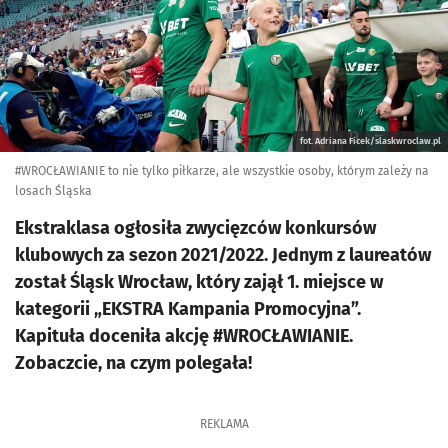
fot. Adriana Ficek/slaskwroclaw.pl
#WROCŁAWIANIE to nie tylko piłkarze, ale wszystkie osoby, którym zależy na
losach Śląska
Ekstraklasa ogłosiła zwycięzców konkursów
klubowych za sezon 2021/2022. Jednym z laureatów
został Śląsk Wrocław, który zajął 1. miejsce w
kategorii „EKSTRA Kampania Promocyjna”.
Kapituła doceniła akcję #WROCŁAWIANIE.
Zobaczcie, na czym polegała!
REKLAMA