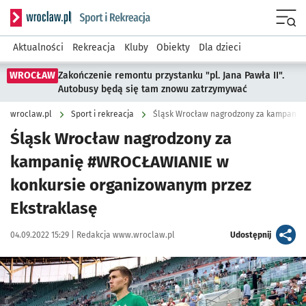
Serwis informacyjny wroclaw.pl podserwis: Sport i rekreacja
Menu
Aktualności
Rekreacja
Kluby
Obiekty
Dla dzieci
WROCŁAW
Zakończenie remontu przystanku "pl. Jana Pawła II".
Autobusy będą się tam znowu zatrzymywać
wroclaw.pl
Sport i rekreacja
Śląsk Wrocław nagrodzony za
kampanię #WROCŁAWIANIE w
konkursie organizowanym przez
Ekstraklasę
Data publikacji:
Autor:
artykuł
04.09.2022 15:29 |
Redakcja www.wroclaw.pl
Udostępnij
Kliknij, aby powiększyć