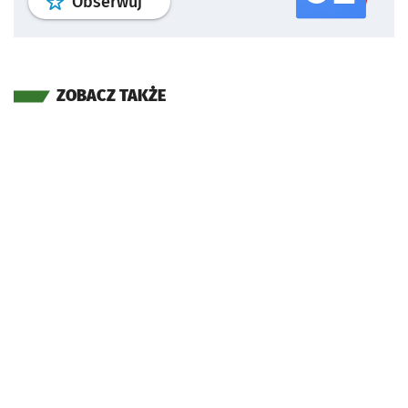
profil
google news
serwisu wroclaw
Obserwuj
ZOBACZ TAKŻE