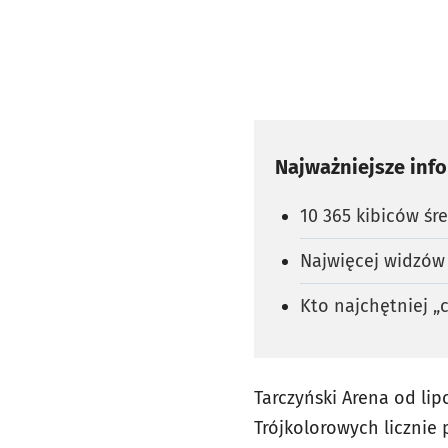
Najważniejsze inf
10 365 kibiców śr
Najwięcej widzów 
Kto najchętniej „
Tarczyński Arena od li
Trójkolorowych licznie 