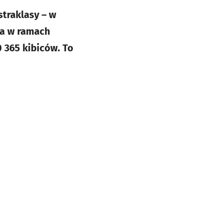
traklasy – w
ia w ramach
 365 kibiców. To