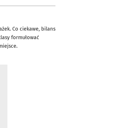
ażek. Co ciekawe, bilans
klasy formułować
iejsce.