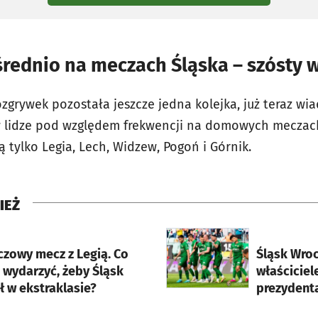
średnio na meczach Śląska – szósty w
zgrywek pozostała jeszcze jedna kolejka, już teraz wi
 w lidze pod względem frekwencji na domowych meczac
 tylko Legia, Lech, Widzew, Pogoń i Górnik.
IEŻ
rcie
otworzy się w nowej karci
czowy mecz z Legią. Co
Śląsk Wro
 wydarzyć, żeby Śląsk
właściciel
ł w ekstraklasie?
prezydenta