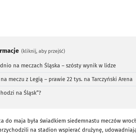
ormacje
(kliknij, aby przejść)
ednio na meczach Śląska – szósty wynik w lidze
na meczu z Legią – prawie 22 tys. na Tarczyński Arena
chodzi na Śląsk”?
pca do maja była świadkiem siedemnastu meczów wrocł
przychodzili na stadion wspierać drużynę, udowadniają