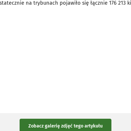
statecznie na trybunach pojawiło się łącznie 176 213 k
Zobacz galerię zdjęć
tego artykułu