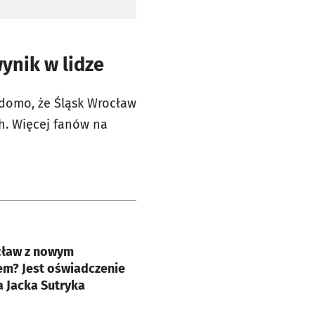
ynik w lidze
adomo, że Śląsk Wrocław
h. Więcej fanów na
e
cław z nowym
em? Jest oświadczenie
 Jacka Sutryka