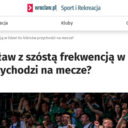
Serwis informacyjny wroclaw.pl podserwis: Sport 
acja
Kluby
ją w lidze! Ilu kibiców przychodzi na mecze?
aw z szóstą frekwencją w l
zychodzi na mecze?
ię