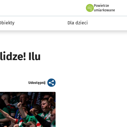
Powietrze
we Wrocławiu
i rekreacja
umiarkowane
Obiekty
Dla dzieci
idze! Ilu
artykuł
Udostępnij