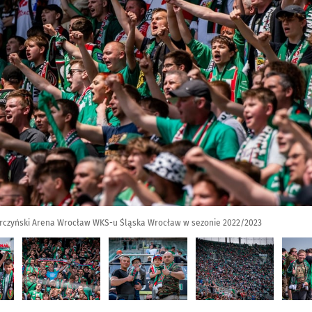
rczyński Arena Wrocław WKS-u Śląska Wrocław w sezonie 2022/2023