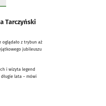
na Tarczyński
e oglądało z trybun aż
yjątkowego jubileuszu
ch i wizyta legend
 długie lata – mówi