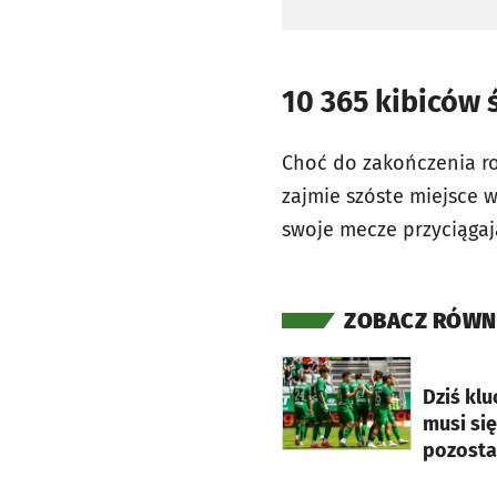
10 365 kibiców 
Choć do zakończenia ro
zajmie szóste miejsce
swoje mecze przyciągają
ZOBACZ RÓWN
otworzy się w nowej ka
Dziś klu
musi się
pozosta