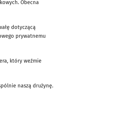
jskowych. Obecna
hwałę dotyczącą
ciowego prywatnemu
era, który weźmie
pólnie naszą drużynę.