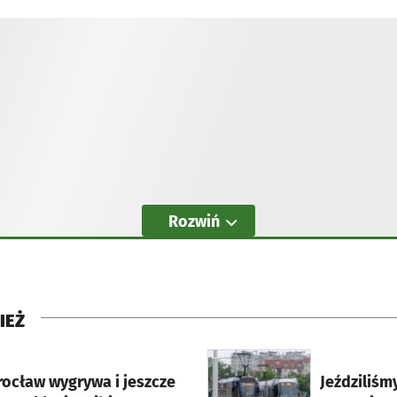
Rozwiń
IEŻ
rcie
otworzy się w nowej karci
rocław wygrywa i jeszcze
Jeździliśm