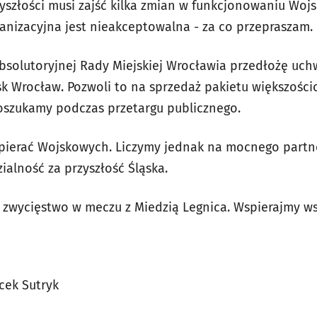
yszłości musi zajść kilka zmian w funkcjonowaniu Wo
ganizacyjna jest nieakceptowalna - za co przepraszam.
absolutoryjnej Rady Miejskiej Wrocławia przedłożę uc
ąsk Wrocław. Pozwoli to na sprzedaż pakietu większoś
oszukamy podczas przetargu publicznego.
pierać Wojskowych. Liczymy jednak na mocnego partn
alność za przyszłość Śląska.
zwycięstwo w meczu z Miedzią Legnica. Wspierajmy ws
cek Sutryk