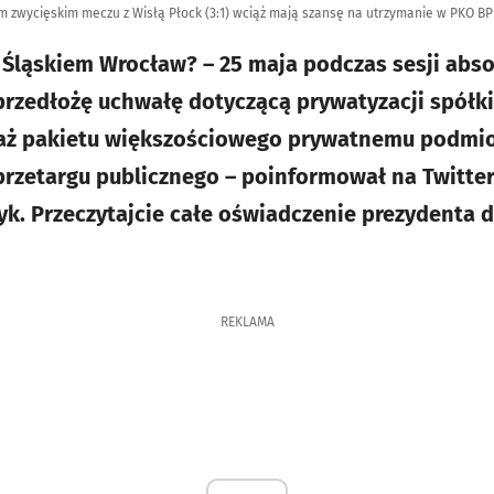
m zwycięskim meczu z Wisłą Płock (3:1) wciąż mają szansę na utrzymanie w PKO BP
m Śląskiem Wrocław? – 25 maja podczas sesji abso
przedłożę uchwałę dotyczącą prywatyzacji spółki
daż pakietu większościowego prywatnemu podmio
rzetargu publicznego – poinformował na Twitter
yk. Przeczytajcie całe oświadczenie prezydenta d
REKLAMA