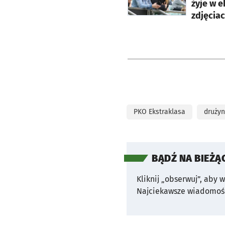
żyje w e
zdjęciac
PKO Ekstraklasa
drużyn
BĄDŹ NA BIEŻĄ
Kliknij „obserwuj”, aby 
Najciekawsze wiadomośc