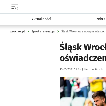
Menu główne portalu wroclaw.pl
Aktualności
Rekre
wroclaw.pl
Sport i rekreacja
Śląsk Wroc
oświadczen
Data publikacji:
Autor:
15.05.2023 19:45 |
Bartosz Moch
Kliknij, aby powiększyć