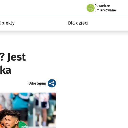
Powietrze
we Wrocławiu
i rekreacja
umiarkowane
Obiekty
Dla dzieci
 Jest
yka
artykuł
Udostępnij