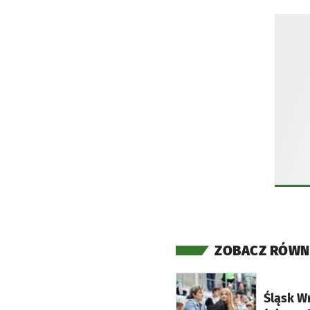
ZOBACZ RÓWN
otworzy się w nowej ka
Śląsk W