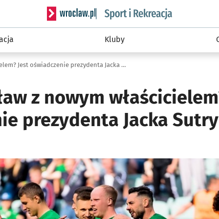
Serwis informacyjny wroclaw.pl podserwis: Sport 
acja
Kluby
Śląsk Wrocław z nowym właścicielem? Jest oświadczenie prezydenta Jacka Sutryka
ław z nowym właścicielem?
ie prezydenta Jacka Sutr