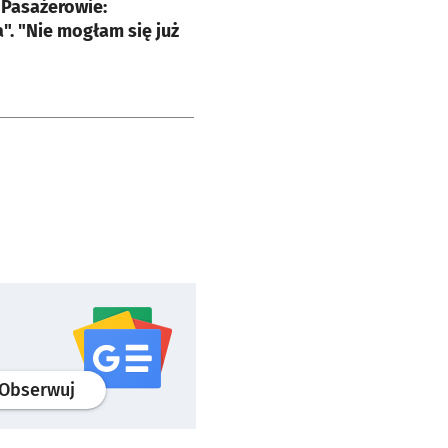
 Pasażerowie:
". "Nie mogłam się już
profil
google news
serwisu wroclaw.pl
Obserwuj