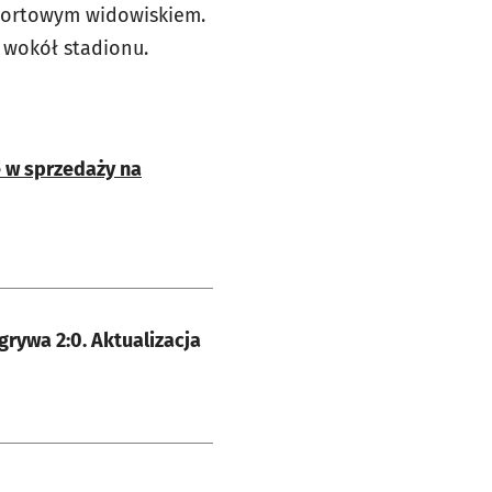
portowym widowiskiem.
 wokół stadionu.
 w sprzedaży na
Mecz Polska - Ukraina na Tarczyński Arena Wrocław. Ukraina wygrywa 2:0. Aktualizacja