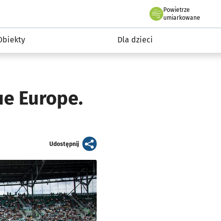
Powietrze
we Wrocławiu
i rekreacja
umiarkowane
Obiekty
Dla dzieci
e Europe.
artykuł
Udostępnij