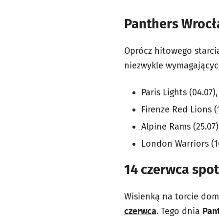
Panthers Wroc
Oprócz hitowego starci
niezwykle wymagających
Paris Lights (04.07),
Firenze Red Lions (1
Alpine Rams (25.07)
London Warriors (1
14 czerwca spot
Wisienką na torcie do
czerwca
. Tego dnia
Pant