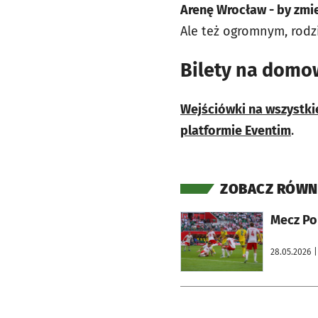
Arenę Wrocław - by zmie
Ale też ogromnym, rodz
Bilety na domo
Wejściówki na wszystki
platformie Eventim
.
ZOBACZ RÓWN
otworzy się w nowej karcie
28.05.2026
|