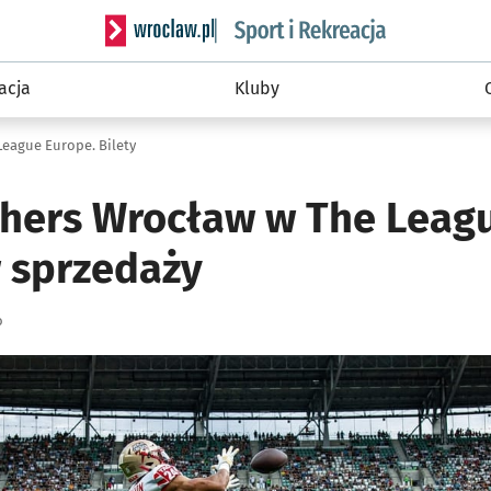
Serwis informacyjny wroclaw.pl podserwis: Sport 
acja
Kluby
eague Europe. Bilety
hers Wrocław w The Leagu
w sprzedaży
o