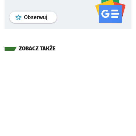
profil
google news
serwisu wroclaw
Obserwuj
ZOBACZ TAKŻE