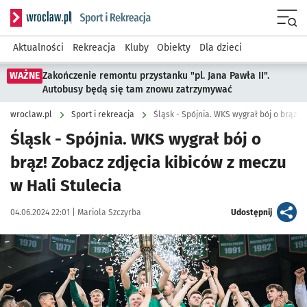
Serwis informacyjny wroclaw.pl podserwis: Sport i rekreacja
Menu
Aktualności
Rekreacja
Kluby
Obiekty
Dla dzieci
WAŻNE
Zakończenie remontu przystanku "pl. Jana Pawła II".
Autobusy będą się tam znowu zatrzymywać
wroclaw.pl
Sport i rekreacja
Śląsk - Spójnia. WKS wygrał bój o brąz! Z
Śląsk - Spójnia. WKS wygrał bój o
brąz! Zobacz zdjęcia kibiców z meczu
w Hali Stulecia
Data publikacji:
Autor:
artykuł
04.06.2024 22:01 |
Mariola Szczyrba
Udostępnij
Kliknij, aby zobaczyć galerię