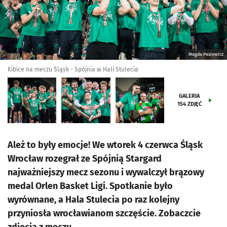
Magda Pasiewicz
Kibice na meczu Śląsk - Spójnia w Hali Stulecia
GALERIA
154
ZDJĘĆ
Ależ to były emocje! We wtorek 4 czerwca Śląsk
Wrocław rozegrał ze Spójnią Stargard
najważniejszy mecz sezonu i wywalczył brązowy
medal Orlen Basket Ligi. Spotkanie było
wyrównane, a Hala Stulecia po raz kolejny
przyniosła wrocławianom szczęście. Zobaczcie