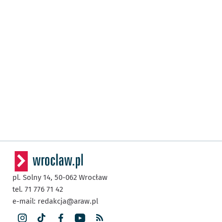
pl. Solny 14,
50-062
Wrocław
tel. 71 776 71 42
e-mail:
redakcja@araw.pl