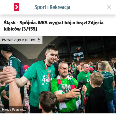
Wróć 
Serwis informacyjny wroclaw.pl podserwis: Sport i rekreacja
Śląsk - Spójnia. WKS wygrał bój o brąz! Zdjęcia
kibiców [3/155]
Przesuń zdjęcie palcem
Magda Pasiewicz