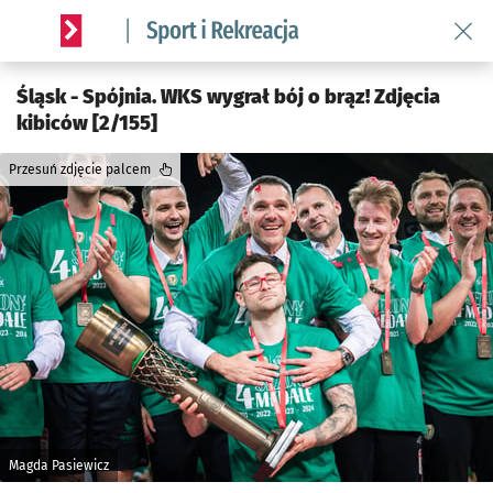
Wróć 
Serwis informacyjny wroclaw.pl podserwis: Sport i rekreacja
Śląsk - Spójnia. WKS wygrał bój o brąz! Zdjęcia
kibiców [2/155]
Przesuń zdjęcie palcem
Magda Pasiewicz