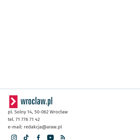
pl. Solny 14,
50-062
Wrocław
tel. 71 776 71 42
e-mail:
redakcja@araw.pl