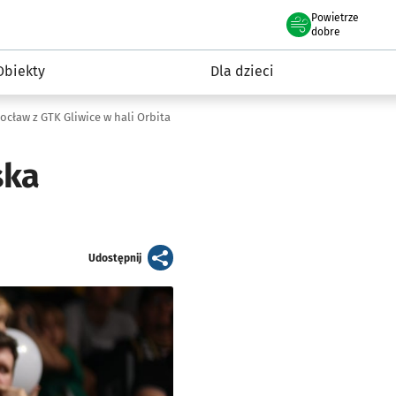
Powietrze
we Wrocławiu
i rekreacja
dobre
Obiekty
Dla dzieci
ocław z GTK Gliwice w hali Orbita
ska
artykuł
Udostępnij