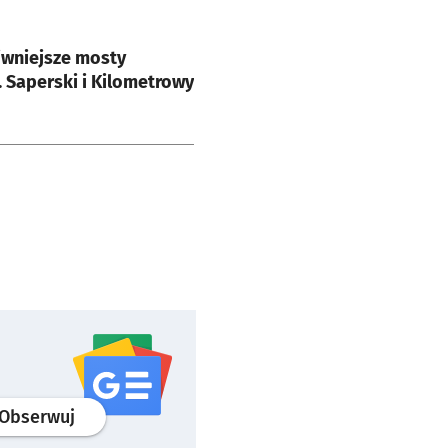
e
iwniejsze mosty
 Saperski i Kilometrowy
profil
google news
serwisu wroclaw.pl
Obserwuj