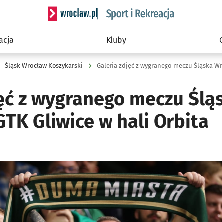
Serwis informacyjny wroclaw.pl podserwis: Sport 
acja
Kluby
Śląsk Wrocław Koszykarski
Galeria zdjęć z wygranego meczu Śląska Wr
jęć z wygranego meczu Ślą
TK Gliwice w hali Orbita
ię