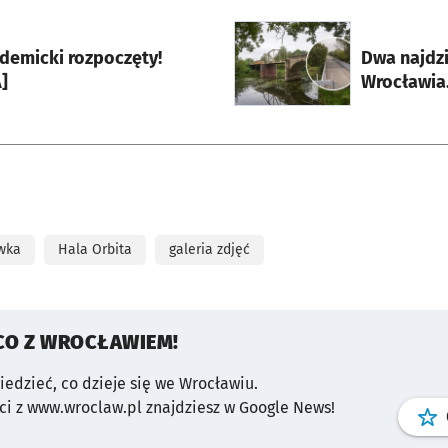
rcie
otworzy się w nowej karci
demicki rozpoczęty!
Dwa najdz
]
Wrocławia.
wka
Hala Orbita
galeria zdjęć
CO Z WROCŁAWIEM!
wiedzieć, co dzieje się we Wrocławiu.
i z www.wroclaw.pl znajdziesz w Google News!