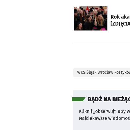
otworzy się w nowej ka
Rok aka
[ZDJĘCIA
WKS Śląsk Wrocław koszykó
BĄDŹ NA BIEŻĄ
Kliknij „obserwuj”, aby 
Najciekawsze wiadomośc