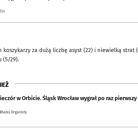
din
koszykarzy za dużą liczbę asyst (22) i niewielką strat 
u (5/29).
IEŻ
eczór w Orbicie. Śląsk Wrocław wygrał po raz pierwszy
 Błażej Organisty