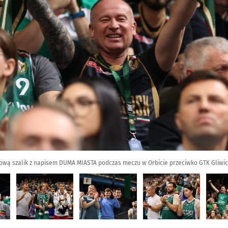
łową szalik z napisem DUMA MIASTA podczas meczu w Orbicie przeciwko GTK Gliwi