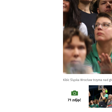
Kibic Śląska Wrocław trzyma nad g
galeria
71
zdjęć