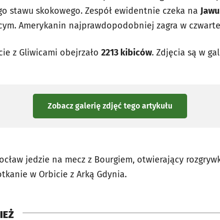
ego stawu skokowego. Zespół ewidentnie czeka na
Jawu
cym. Amerykanin najprawdopodobniej zagra w czwartek
cie z Gliwicami obejrzało
2213 kibiców
. Zdjęcia są w gal
Zobacz galerię zdjęć
tego artykułu
ocław jedzie na mecz z Bourgiem, otwierający rozgryw
tkanie w Orbicie z Arką Gdynia.
IEŻ