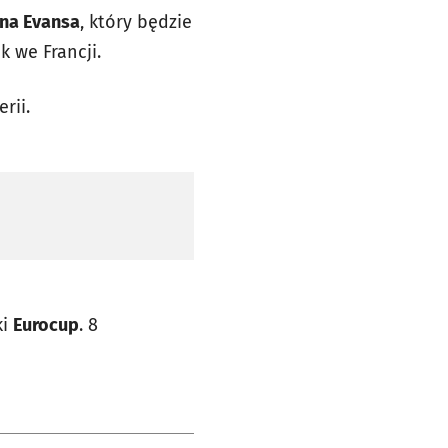
na Evansa
, który będzie
 we Francji.
erii.
ki
Eurocup
. 8