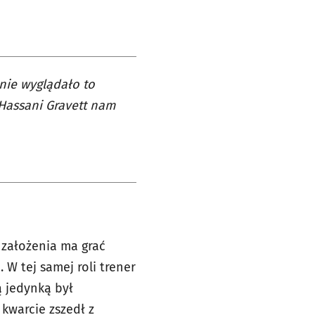
znie wyglądało to
 Hassani Gravett nam
z założenia ma grać
W tej samej roli trener
 jedynką był
 kwarcie zszedł z