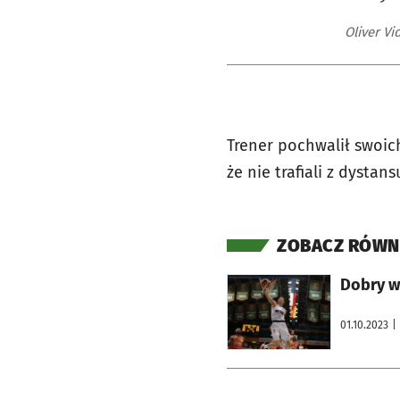
Oliver Vi
Trener pochwalił swoich 
że nie trafiali z dystans
ZOBACZ RÓWN
otworzy się w nowej karcie
Dobry wi
01.10.2023
|