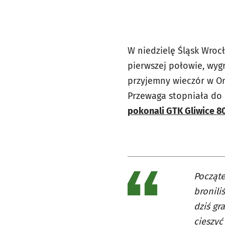
W niedzielę Śląsk Wroc
pierwszej połowie, wyg
przyjemny wieczór w Or
Przewaga stopniała do
pokonali GTK Gliwice 8
Począte
bronili
dziś gr
cieszyć