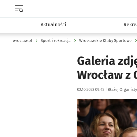
Menu główne portalu wroclaw.pl
Aktualności
Rekre
wroclaw.pl
Sport i rekreacja
Wrocławskie Kluby Sportowe
Galeria zd
Wrocław z G
Data publikacji:
Autor:
02.10.2023 09:42 |
Błażej Organisty
Kliknij, aby zobaczyć galer