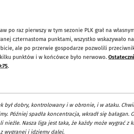
ław po raz pierwszy w tym sezonie PLK grał na własnym
ranej czternastoma punktami, wszystko wskazywało na t
bicie, ale po przerwie gospodarze pozwolili przeciwni
 kilku punktów i w końcówce było nerwowo.
Ostateczn
0:75
.
k był dobry, kontrolowany i w obronie, i w ataku. Chw
śmy. Później spadła koncentracja, wkradł się bałagan. O
ali nieźle. Nasza liga jest taka, że każdy może wygrać 
 z wygranej i idziemy dalej.