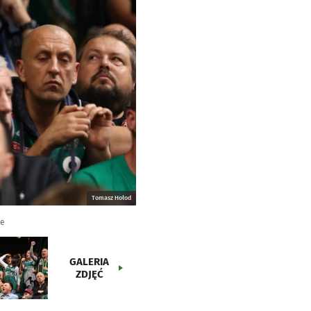
Tomasz Hołod
ce
GALERIA
ZDJĘĆ