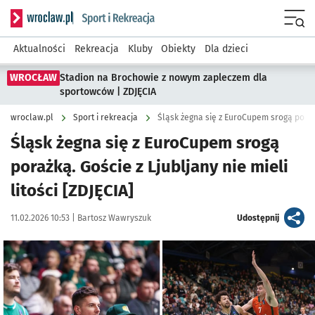
Serwis informacyjny wroclaw.pl podserwis: Sport i rekreacja
Menu
Aktualności
Rekreacja
Kluby
Obiekty
Dla dzieci
WROCŁAW
Stadion na Brochowie z nowym zapleczem dla
sportowców | ZDJĘCIA
wroclaw.pl
Sport i rekreacja
Śląsk żegna się z EuroCupem srogą poraż
Śląsk żegna się z EuroCupem srogą
porażką. Goście z Ljubljany nie mieli
litości [ZDJĘCIA]
Data publikacji:
Autor:
artykuł
11.02.2026 10:53 |
Bartosz Wawryszuk
Udostępnij
Kliknij, aby zobaczyć galerię