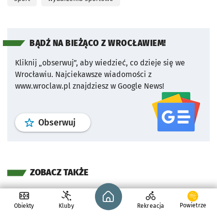
BĄDŹ NA BIEŻĄCO Z WROCŁAWIEM!
Kliknij „obserwuj”, aby wiedzieć, co dzieje się we
Wrocławiu.
Najciekawsze wiadomości z
www.wroclaw.pl znajdziesz w Google News!
profil
google news
serwisu wroclaw
Obserwuj
ZOBACZ TAKŻE
Strona główna - wroclaw.pl
Powietrze
Obiekty
Kluby
Rekreacja