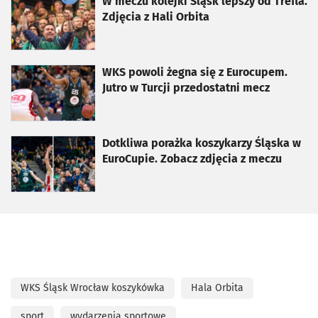
otworzy się w nowej karcie
W meczu kolejki Śląsk lepszy od Trefla.
Zdjęcia z Hali Orbita
otworzy się w nowej karcie
WKS powoli żegna się z Eurocupem.
Jutro w Turcji przedostatni mecz
otworzy się w nowej karcie
Dotkliwa porażka koszykarzy Śląska w
EuroCupie. Zobacz zdjęcia z meczu
WKS Śląsk Wrocław koszykówka
Hala Orbita
sport
wydarzenia sportowe