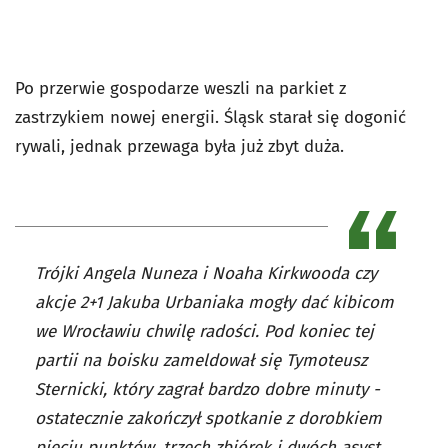
Po przerwie gospodarze weszli na parkiet z
zastrzykiem nowej energii. Śląsk starał się dogonić
rywali, jednak przewaga była już zbyt duża.
Trójki Angela Nuneza i Noaha Kirkwooda czy
akcje 2+1 Jakuba Urbaniaka mogły dać kibicom
we Wrocławiu chwilę radości. Pod koniec tej
partii na boisku zameldował się Tymoteusz
Sternicki, który zagrał bardzo dobre minuty -
ostatecznie zakończył spotkanie z dorobkiem
pięciu punktów, trzech zbiórek i dwóch asyst