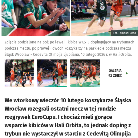
Fot. Tomasz Hołod
Zdjęcie podzielone na pół: po lewej - kibice WKS-u dopingujący na trybunach
podczas meczu; po prawej - dwóch koszykarzy na parkiecie podczas meczu
Śląsk Wrocław - Cedevita Olimpija Ljubljana, 10 lutego 2026 r. w Hali Orbita.
GALERIA
92
ZDJĘĆ
We wtorkowy wieczór 10 lutego koszykarze Śląska
Wrocław rozegrali ostatni mecz w tej rundzie
rozgrywek EuroCupu. I chociaż mieli gorące
wsparcie kibiców w Hali Orbita, to jednak doping z
trybun nie wystarczył w starciu z Cedevitą Olimpija