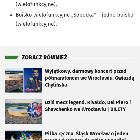
(wielofunkcyjne),
Boisko wielofunkcyjne „Sopocka” – jedno boisko
(wielofunkcyjne).
ZOBACZ RÓWNIEŻ
otworzy się w nowej karcie
Wyjątkowy, darmowy koncert przed
półmaratonem we Wrocławiu. Gwiazdą
Chylińska
otworzy się w nowej karcie
Dziś mecz legend. Rivaldo, Del Piero i
Shevchenko we Wrocławiu | BILETY
otworzy się w nowej karcie
Piłka ręczna. Śląsk Wrocław o jeden