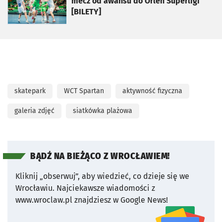
mecz od awansu do Orlen Superligi
[BILETY]
skatepark
WCT Spartan
aktywność fizyczna
galeria zdjęć
siatkówka plażowa
BĄDŹ NA BIEŻĄCO Z WROCŁAWIEM!
Kliknij „obserwuj”, aby wiedzieć, co dzieje się we
Wrocławiu.
Najciekawsze wiadomości z
www.wroclaw.pl znajdziesz w Google News!