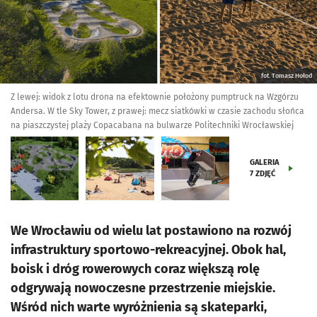
fot. Tomasz Hołod
Z lewej: widok z lotu drona na efektownie położony pumptruck na Wzgórzu
Andersa. W tle Sky Tower, z prawej: mecz siatkówki w czasie zachodu słońca
na piaszczystej plaży Copacabana na bulwarze Politechniki Wrocławskiej
GALERIA
7
ZDJĘĆ
We Wrocławiu od wielu lat postawiono na rozwój
infrastruktury sportowo-rekreacyjnej. Obok hal,
boisk i dróg rowerowych coraz większą rolę
odgrywają nowoczesne przestrzenie miejskie.
Wśród nich warte wyróżnienia są skateparki,