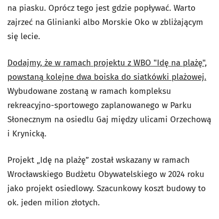
na piasku. Oprócz tego jest gdzie popływać. Warto
zajrzeć na Glinianki albo Morskie Oko w zbliżającym
się lecie.
Dodajmy, że w ramach projektu z WBO "Idę na plażę",
powstaną kolejne dwa boiska do siatkówki plażowej.
Wybudowane zostaną w ramach k
ompleksu
rekreacyjno-sportowego zaplanowanego w Parku
Słonecznym na osiedlu Gaj między ulicami Orzechową
i Krynicką.
Projekt „Idę na plażę” został wskazany w ramach
Wrocławskiego Budżetu Obywatelskiego w 2024 roku
jako projekt osiedlowy. Szacunkowy koszt budowy to
ok. jeden milion złotych.