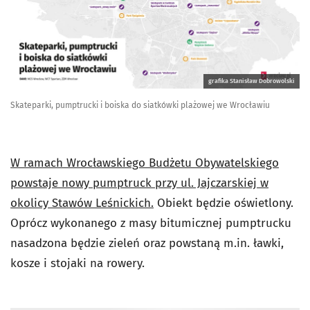
grafika Stanisław Dobrowolski
Skateparki, pumptrucki i boiska do siatkówki plażowej we Wrocławiu
W ramach Wrocławskiego Budżetu Obywatelskiego
powstaje nowy pumptruck przy ul. Jajczarskiej w
okolicy Stawów Leśnickich.
Obiekt będzie oświetlony.
Oprócz wykonanego z masy bitumicznej pumptrucku
nasadzona będzie zieleń oraz powstaną m.in. ławki,
kosze i stojaki na rowery.