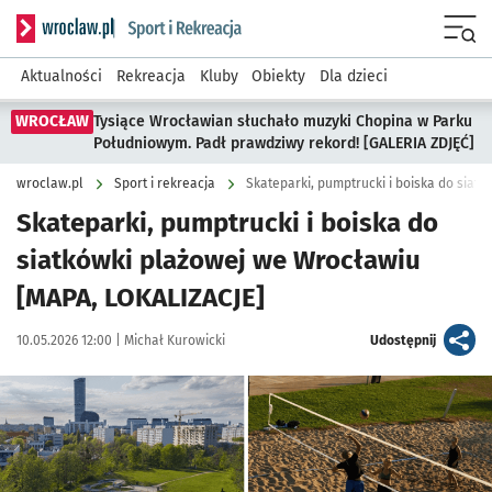
Serwis informacyjny wroclaw.pl podserwis: Sport i rekreacja
Menu
Aktualności
Rekreacja
Kluby
Obiekty
Dla dzieci
WROCŁAW
Tysiące Wrocławian słuchało muzyki Chopina w Parku
Południowym. Padł prawdziwy rekord! [GALERIA ZDJĘĆ]
wroclaw.pl
Sport i rekreacja
Skateparki, pumptrucki i boiska do siatk
Skateparki, pumptrucki i boiska do
siatkówki plażowej we Wrocławiu
[MAPA, LOKALIZACJE]
Data publikacji:
Autor:
artykuł
10.05.2026 12:00 |
Michał Kurowicki
Udostępnij
Kliknij, aby zobaczyć galerię