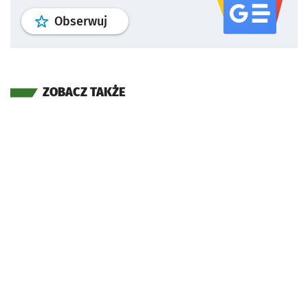
profil
google news
serwisu wroclaw
Obserwuj
ZOBACZ TAKŻE