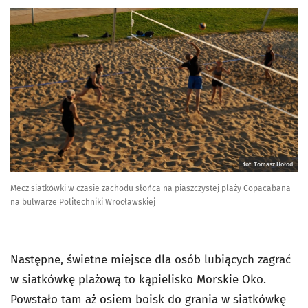
fot. Tomasz Hołod
Mecz siatkówki w czasie zachodu słońca na piaszczystej plaży Copacabana
na bulwarze Politechniki Wrocławskiej
Następne, świetne miejsce dla osób lubiących zagrać
w siatkówkę plażową to kąpielisko Morskie Oko.
Powstało tam aż osiem boisk do grania w siatkówkę