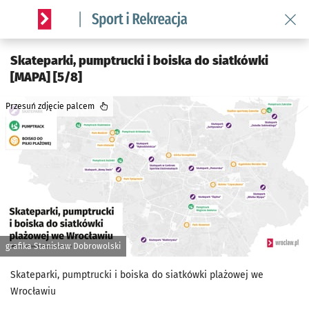
Wróć 
Serwis informacyjny wroclaw.pl podserwis: Sport i rekreacja
Skateparki, pumptrucki i boiska do siatkówki
[MAPA] [5/8]
Przesuń zdjęcie palcem
grafika Stanisław Dobrowolski
Skateparki, pumptrucki i boiska do siatkówki plażowej we
Wrocławiu