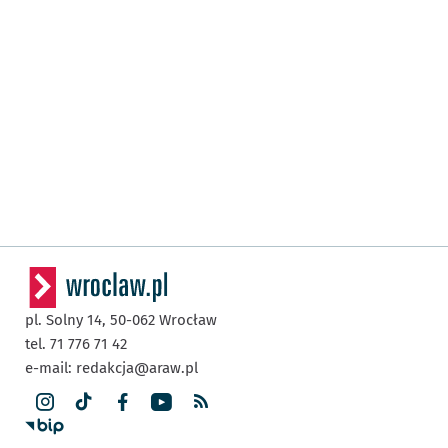
pl. Solny 14,
50-062
Wrocław
tel. 71 776 71 42
e-mail:
redakcja@araw.pl