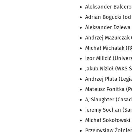
Aleksander Balcero
Adrian Bogucki (od
Aleksander Dziewa
Andrzej Mazurczak (
Michał Michalak (PA
Igor Milicić (Univer
Jakub Nizioł (WKS Ś
Andrzej Pluta (Legi
Mateusz Ponitka (Pa
AJ Slaughter (Casa
Jeremy Sochan (San
Michał Sokołowski 
Przemysław Żołniere