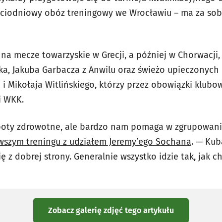
ęciodniowy obóz treningowy we Wrocławiu – ma za sobą
ć na mecze towarzyskie w Grecji, a później w Chorwacji,
a, Jakuba Garbacza z Anwilu oraz świeżo upieczonych m
i Mikołaja Witlińskiego, którzy przez obowiązki klubow
i WKK.
poty zdrowotne, ale bardzo nam pomaga w zgrupowan
wszym treningu z udziałem Jeremy’ego Sochana
. — Kub
ię z dobrej strony. Generalnie wszystko idzie tak, jak c
Zobacz galerię zdjęć
tego artykułu