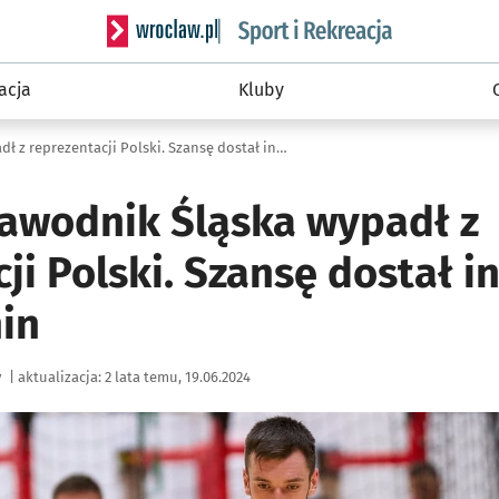
Serwis informacyjny wroclaw.pl podserwis: Sport 
acja
Kluby
Najlepszy zawodnik Śląska wypadł z reprezentacji Polski. Szansę dostał inny wrocławianin
zawodnik Śląska wypadł z
ji Polski. Szansę dostał i
in
y
|
aktualizacja:
2 lata temu, 19.06.2024
ię