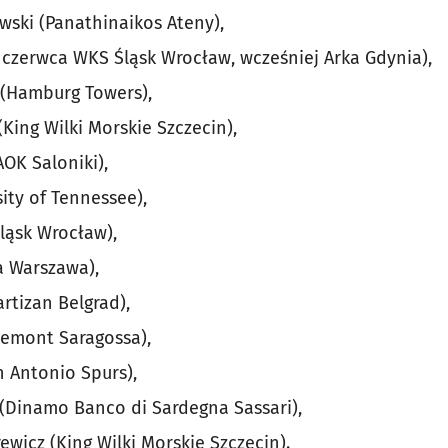
wski (Panathinaikos Ateny),
 czerwca WKS Śląsk Wrocław, wcześniej Arka Gdynia),
 (Hamburg Towers),
King Wilki Morskie Szczecin),
OK Saloniki),
sity of Tennessee),
ląsk Wrocław),
a Warszawa),
rtizan Belgrad),
demont Saragossa),
 Antonio Spurs),
(Dinamo Banco di Sardegna Sassari),
wicz (King Wilki Morskie Szczecin).