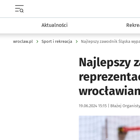
Menu główne portalu wroclaw.pl
Aktualności
Rekre
wroclaw.pl
Sport i rekreacja
Najlepszy 
reprezentac
wrocławian
Data publikacji:
Autor:
19.06.2024 15:15 |
Błażej Organist
Kliknij, aby zobaczyć galer