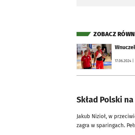
ZOBACZ RÓWN
otworzy się w nowej karcie
Wnuczek 
17.06.2024
|
Skład Polski n
Jakub Nizioł, w przeciw
zagra w sparingach. Peł