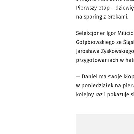
Pierwszy etap – dziewi
na sparing z Grekami.
Selekcjoner Igor Milici
Gołębiowskiego ze Śląsk
Jarosława Zyskowskiego 
przygotowaniach w hal
— Daniel ma swoje kło
w poniedziałek na pier
kolejny raz i pokazuje s