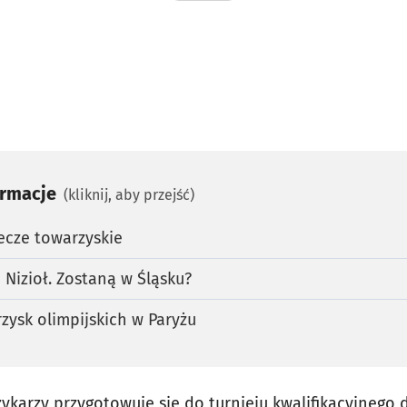
ormacje
(kliknij, aby przejść)
ecze towarzyskie
 Nizioł. Zostaną w Śląsku?
rzysk olimpijskich w Paryżu
arzy przygotowuje się do turnieju kwalifikacyjnego do