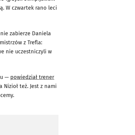
. W czwartek rano leci
 nie zabierze Daniela
istrzów z Trefla:
e nie uczestniczyli w
iu —
powiedział trener
a Nizioł też. Jest z nami
hcemy.