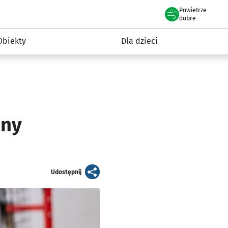
Powietrze
we Wrocławiu
i rekreacja
dobre
Obiekty
Dla dzieci
nny
artykuł
Udostępnij