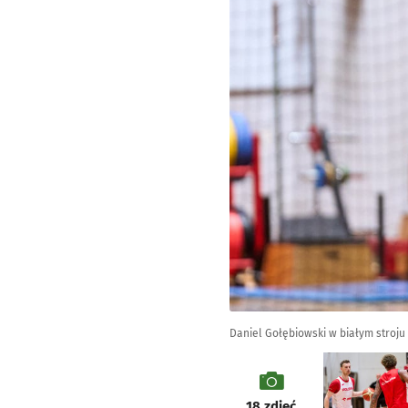
Daniel Gołębiowski w białym stroju
galeria
18
zdjęć