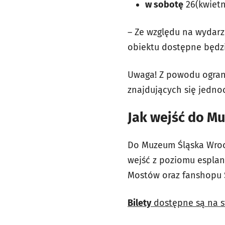
w sobotę
26(kwiet
– Ze względu na wydarz
obiektu dostępne będzie
Uwaga! Z powodu ograni
znajdujących się jedn
Jak wejść do M
Do Muzeum Śląska Wrocł
wejść z poziomu esplan
Mostów oraz fanshopu Ś
Bilety
dostępne są na s