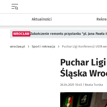
Menu główne portalu wroclaw.pl
Aktualności
Rekre
WROCŁAW
Zakończenie remontu przystanku "pl. Jana Pawła 
wroclaw.pl
Sport i rekreacja
Puchar Ligi Konferencji UEFA w
Puchar Lig
Śląska Wro
Data publikacji:
Autor:
26.04.2025 10:45 |
Beata Turska
Kliknij, aby powiększyć