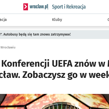
Serwis informacyjny wroclaw.pl podserwis: Sport 
acja
Kluby
II". Autobusy będą się tam znowu zatrzymywać
e Wrocławiu
i Konferencji UEFA znów 
cław. Zobaczysz go w wee