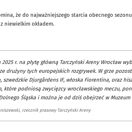
omina, że do najważniejszego starcia obecnego sezonu 
c z niewielkim okładem.
 2025 r. na płytę główną Tarczyński Areny Wrocław wy
ze drużyny tych europejskich rozgrywek. W grze pozost
, szwedzkie Djurgårdens IF, włoska Fiorentina, oraz his
, które podniosą zwycięzcy wrocławskiego meczu, pon
 Dolnego Śląska i można je od dziś obejrzeć w Muzeum
aniszewski, rzecznik prasowy Tarczyński Areny