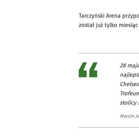
Tarczyński Arena przyp
został już tylko miesią
28 maja
najleps
Chelsea
Trofeum
stolicy
Marcin J