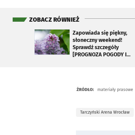
ZOBACZ RÓWNIEŻ
otworzy się w nowej karcie
Zapowiada się piękny,
słoneczny weekend!
Sprawdź szczegóły
[PROGNOZA POGODY I
AKTUALNE STANY RZEK]
ŹRÓDŁO:
materiały prasowe
Tarczyński Arena Wrocław