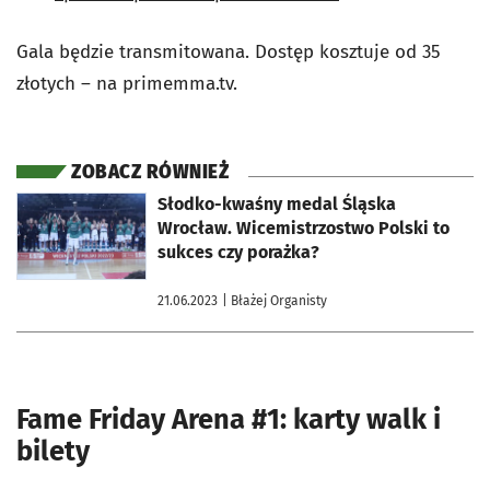
Gala będzie transmitowana. Dostęp kosztuje od 35
złotych – na primemma.tv.
ZOBACZ RÓWNIEŻ
otworzy się w nowej karcie
Słodko-kwaśny medal Śląska
Wrocław. Wicemistrzostwo Polski to
sukces czy porażka?
21.06.2023
| Błażej Organisty
Fame Friday Arena #1: karty walk i
bilety