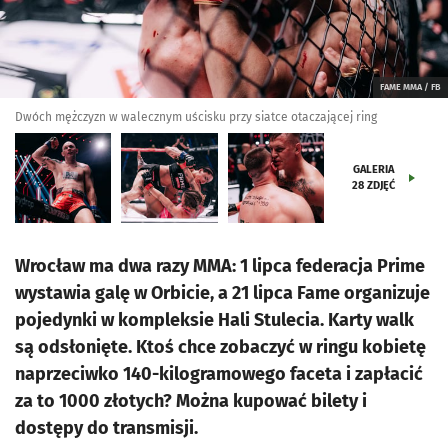
FAME MMA / FB
Dwóch mężczyzn w walecznym uścisku przy siatce otaczającej ring
GALERIA
28
ZDJĘĆ
Wrocław ma dwa razy MMA: 1 lipca federacja Prime
wystawia galę w Orbicie, a 21 lipca Fame organizuje
pojedynki w kompleksie Hali Stulecia. Karty walk
są odsłonięte. Ktoś chce zobaczyć w ringu kobietę
naprzeciwko 140-kilogramowego faceta i zapłacić
za to 1000 złotych? Można kupować bilety i
dostępy do transmisji.