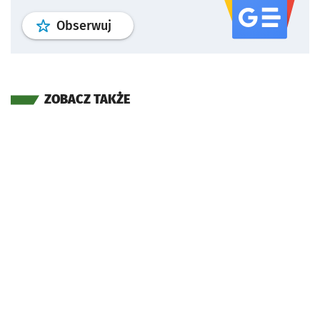
profil
google news
serwisu wroclaw
Obserwuj
ZOBACZ TAKŻE