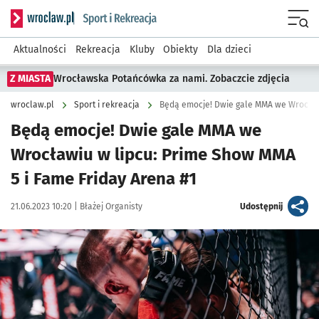
Serwis informacyjny wroclaw.pl podserwis: Sport i rekreacja
Menu
Aktualności
Rekreacja
Kluby
Obiekty
Dla dzieci
Z MIASTA
Wrocławska Potańcówka za nami. Zobaczcie zdjęcia
wroclaw.pl
Sport i rekreacja
Będą emocje! Dwie gale MMA we
Wrocławiu w lipcu: Prime Show MMA
5 i Fame Friday Arena #1
Data publikacji:
Autor:
artykuł
21.06.2023 10:20 |
Błażej Organisty
Udostępnij
Kliknij, aby zobaczyć galerię