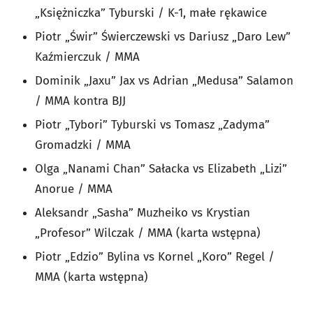
„Księżniczka” Tyburski / K-1, małe rękawice
Piotr „Świr” Świerczewski vs Dariusz „Daro Lew”
Kaźmierczuk / MMA
Dominik „Jaxu” Jax vs Adrian „Medusa” Salamon
/ MMA kontra BJJ
Piotr „Tybori” Tyburski vs Tomasz „Zadyma”
Gromadzki / MMA
Olga „Nanami Chan” Sałacka vs Elizabeth „Lizi”
Anorue / MMA
Aleksandr „Sasha” Muzheiko vs Krystian
„Profesor” Wilczak / MMA (karta wstępna)
Piotr „Edzio” Bylina vs Kornel „Koro” Regel /
MMA (karta wstępna)