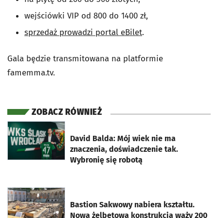
wejściówki VIP od 800 do 1400 zł,
sprzedaż prowadzi portal eBilet
.
Gala będzie transmitowana na platformie
famemma.tv.
ZOBACZ RÓWNIEŻ
otworzy się w nowej karcie
David Balda: Mój wiek nie ma
znaczenia, doświadczenie tak.
Wybronię się robotą
otworzy się w nowej karcie
Bastion Sakwowy nabiera kształtu.
Nowa żelbetowa konstrukcja waży 200