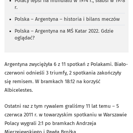
Polacy lepsi na mundialu w 1974 r., słabsi w 1978
r.
Polska – Argentyna – historia i bilans meczów
Polska – Argentyna na MŚ Katar 2022. Gdzie
oglądać?
Argentyna zwyciężyła 6 z 11 spotkań z Polakami. Biało-
czerwoni odnieśli 3 triumfy, 2 spotkania zakończyły
się remisem. W bramkach 18:12 na korzyść
Albicelestes.
Ostatni raz z tym rywalem graliśmy 11 lat temu – 5
czerwca 2011 r. w towarzyskim spotkaniu w Warszawie
Polacy wygrali 2:1 po bramkach Andrzeja
Mierzejewskiego i Pawła Brożka.