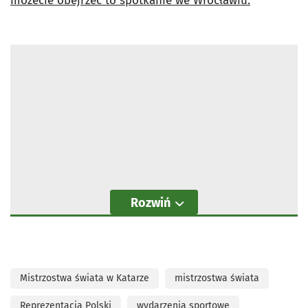
możecie obejrzeć to spotkanie we Wrocławiu.
Rozwiń
Mistrzostwa świata w Katarze
mistrzostwa świata
Reprezentacja Polski
wydarzenia sportowe