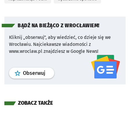
BĄDŹ NA BIEŻĄCO Z WROCŁAWIEM!
Kliknij „obserwuj”, aby wiedzieć, co dzieje się we
Wrocławiu.
Najciekawsze wiadomości z
www.wroclaw.pl znajdziesz w Google News!
profil
google news
serwisu wroclaw
Obserwuj
ZOBACZ TAKŻE