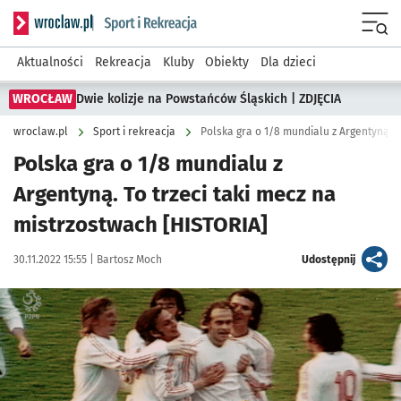
Serwis informacyjny wroclaw.pl podserwis: Sport i rekreacja
Menu
Aktualności
Rekreacja
Kluby
Obiekty
Dla dzieci
WROCŁAW
Dwie kolizje na Powstańców Śląskich | ZDJĘCIA
wroclaw.pl
Sport i rekreacja
Polska gra o 1/8 mundialu z
Argentyną. To trzeci taki mecz na
mistrzostwach [HISTORIA]
Data publikacji:
Autor:
artykuł
30.11.2022 15:55 |
Bartosz Moch
Udostępnij
Kliknij, aby powiększyć