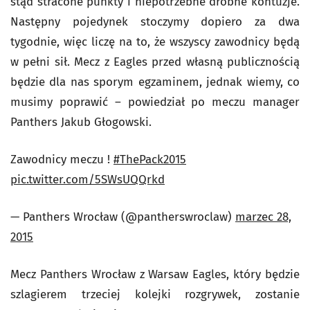
stąd stracone punkty i niepotrzebne drobne kontuzje.
Następny pojedynek stoczymy dopiero za dwa
tygodnie, więc liczę na to, że wszyscy zawodnicy będą
w pełni sił. Mecz z Eagles przed własną publicznością
będzie dla nas sporym egzaminem, jednak wiemy, co
musimy poprawić – powiedział po meczu manager
Panthers Jakub Głogowski.
Zawodnicy meczu !
#ThePack2015
pic.twitter.com/5SWsUQQrkd
— Panthers Wrocław (@pantherswroclaw)
marzec 28,
2015
Mecz Panthers Wrocław z Warsaw Eagles, który będzie
szlagierem trzeciej kolejki rozgrywek, zostanie