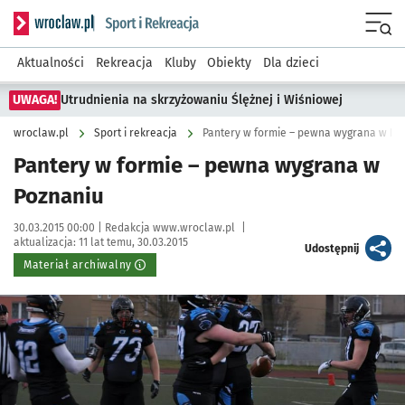
Serwis informacyjny wroclaw.pl podserwis: Sport i rekreacja
Menu
Aktualności
Rekreacja
Kluby
Obiekty
Dla dzieci
UWAGA!
Utrudnienia na skrzyżowaniu Ślężnej i Wiśniowej
wroclaw.pl
Sport i rekreacja
Pantery w formie – pewna wygrana w Po
Pantery w formie – pewna wygrana w
Poznaniu
Data publikacji:
Autor:
30.03.2015 00:00 |
Redakcja www.wroclaw.pl
|
aktualizacja:
11 lat temu, 30.03.2015
artykuł
Udostępnij
Materiał archiwalny
Kliknij, aby powiększyć