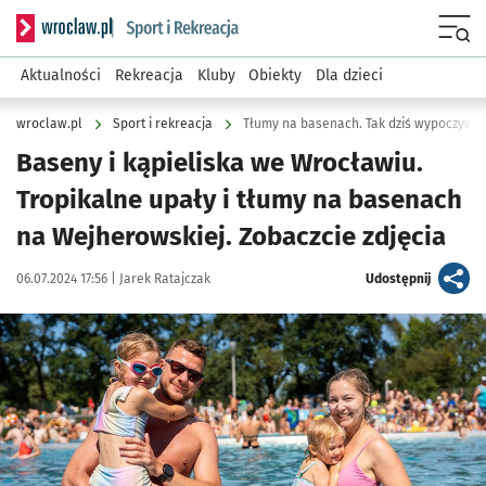
Serwis informacyjny wroclaw.pl podserwis: Sport i rekreacja
Menu
Aktualności
Rekreacja
Kluby
Obiekty
Dla dzieci
wroclaw.pl
Sport i rekreacja
Tłumy na basenach. Tak dziś wypoczywa
Baseny i kąpieliska we Wrocławiu.
Tropikalne upały i tłumy na basenach
na Wejherowskiej. Zobaczcie zdjęcia
Data publikacji:
Autor:
artykuł
06.07.2024 17:56 |
Jarek Ratajczak
Udostępnij
Kliknij, aby zobaczyć galerię