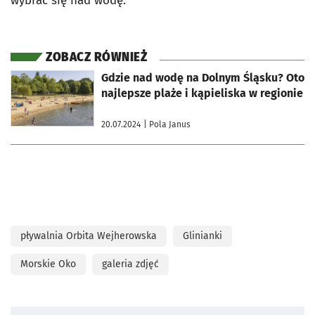
wybrać się nad wodę.
ZOBACZ RÓWNIEŻ
otworzy się w nowej karcie
Gdzie nad wodę na Dolnym Śląsku? Oto
najlepsze plaże i kąpieliska w regionie
20.07.2024
| Pola Janus
pływalnia Orbita Wejherowska
Glinianki
Morskie Oko
galeria zdjęć