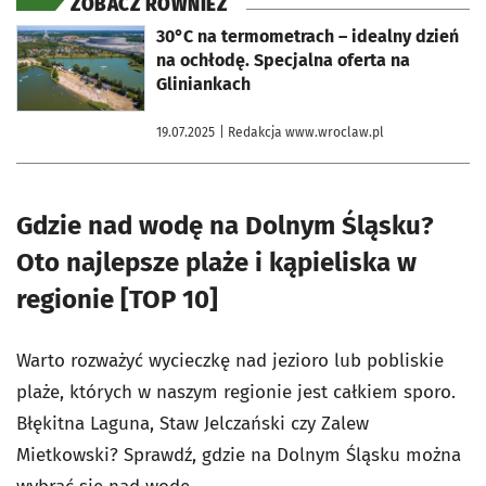
ZOBACZ RÓWNIEŻ
otworzy się w nowej karcie
30°C na termometrach – idealny dzień
na ochłodę. Specjalna oferta na
Gliniankach
19.07.2025
| Redakcja www.wroclaw.pl
Gdzie nad wodę na Dolnym Śląsku?
Oto najlepsze plaże i kąpieliska w
regionie [TOP 10]
Warto rozważyć wycieczkę nad jezioro lub pobliskie
plaże, których w naszym regionie jest całkiem sporo.
Błękitna Laguna, Staw Jelczański czy Zalew
Mietkowski? Sprawdź, gdzie na Dolnym Śląsku można