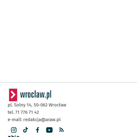
pl. Solny 14,
50-062
Wrocław
tel. 71 776 71 42
e-mail:
redakcja@araw.pl