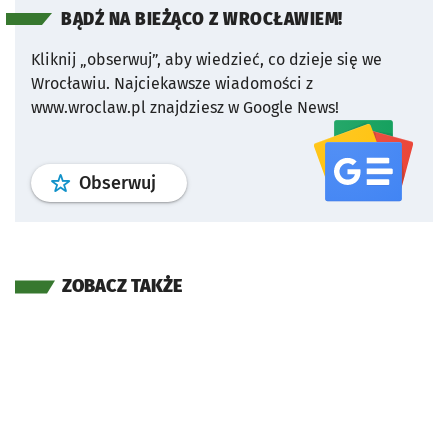
BĄDŹ NA BIEŻĄCO Z WROCŁAWIEM!
Kliknij „obserwuj”, aby wiedzieć, co dzieje się we
Wrocławiu.
Najciekawsze wiadomości z
www.wroclaw.pl znajdziesz w Google News!
profil
google news
serwisu wroclaw
Obserwuj
ZOBACZ TAKŻE