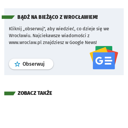
BĄDŹ NA BIEŻĄCO Z WROCŁAWIEM!
Kliknij „obserwuj”, aby wiedzieć, co dzieje się we
Wrocławiu.
Najciekawsze wiadomości z
www.wroclaw.pl znajdziesz w Google News!
profil
google news
serwisu wroclaw
Obserwuj
ZOBACZ TAKŻE