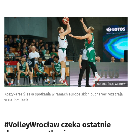
fot. WKS Śląsk Wrocław
Koszykarze Śląska spotkania w ramach europejskich pucharów rozegrają
w Hali Stulecia
#VolleyWrocław czeka ostatnie