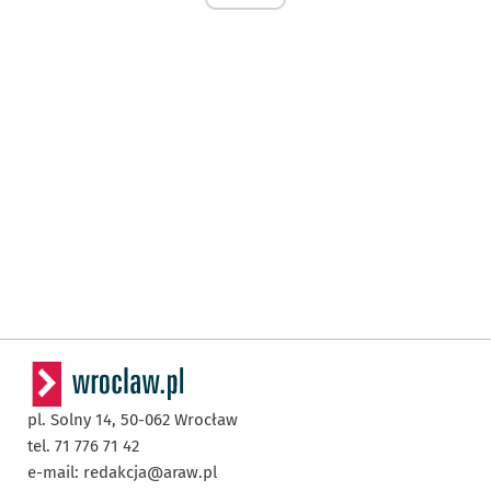
pl. Solny 14,
50-062
Wrocław
tel. 71 776 71 42
e-mail:
redakcja@araw.pl