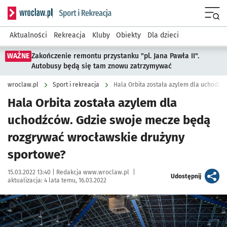
Serwis informacyjny wroclaw.pl podserwis: Sport i rekreacja
Menu
Aktualności
Rekreacja
Kluby
Obiekty
Dla dzieci
WAŻNE
Zakończenie remontu przystanku "pl. Jana Pawła II".
Autobusy będą się tam znowu zatrzymywać
wroclaw.pl
Sport i rekreacja
Hala Orbita została azylem dla
uchodźców. Gdzie swoje mecze będą
rozgrywać wrocławskie drużyny
sportowe?
Data publikacji:
Autor:
15.03.2022 13:40 |
Redakcja www.wroclaw.pl
|
artykuł
Udostępnij
aktualizacja:
4 lata temu, 16.03.2022
Kliknij, aby powiększyć