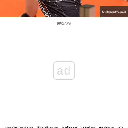
fot. impelwroclaw.pl
REKLAMA
ad