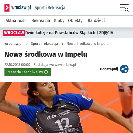
Serwis informacyjny wroclaw.pl podserwis: Sport i rekreacja
Menu
Aktualności
Rekreacja
Kluby
Obiekty
Dla dzieci
WROCŁAW
Dwie kolizje na Powstańców Śląskich | ZDJĘCIA
wroclaw.pl
Sport i rekreacja
Nowa środkowa w Impelu
Nowa środkowa w Impelu
Data publikacji:
Autor:
22.10.2013 00:00 |
Redakcja www.wroclaw.pl
artykuł
Udostępnij
Materiał archiwalny
Kliknij, aby powiększyć