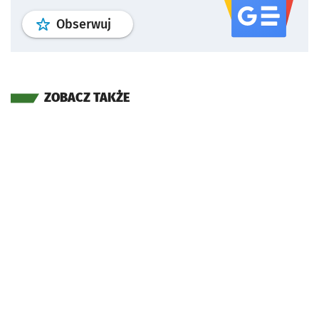
profil
google news
serwisu wroclaw
Obserwuj
ZOBACZ TAKŻE