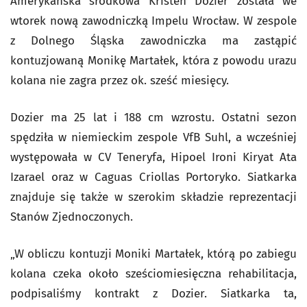
Amerykańska środkowa Kristen Dozier została we
wtorek nową zawodniczką Impelu Wrocław. W zespole
z Dolnego Śląska zawodniczka ma zastąpić
kontuzjowaną Monikę Martałek, która z powodu urazu
kolana nie zagra przez ok. sześć miesięcy.
Dozier ma 25 lat i 188 cm wzrostu. Ostatni sezon
spędziła w niemieckim zespole VfB Suhl, a wcześniej
występowała w CV Teneryfa, Hipoel Ironi Kiryat Ata
Izarael oraz w Caguas Criollas Portoryko. Siatkarka
znajduje się także w szerokim składzie reprezentacji
Stanów Zjednoczonych.
„W obliczu kontuzji Moniki Martałek, którą po zabiegu
kolana czeka około sześciomiesięczna rehabilitacja,
podpisaliśmy kontrakt z Dozier. Siatkarka ta,