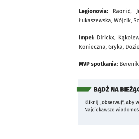
Legionovia:
Raonić, Jó
Łukaszewska, Wójcik, S
Impel:
Dirickx, Kąkolew
Konieczna, Gryka, Dozie
MVP spotkania
: Bereni
BĄDŹ NA BIEŻĄ
Kliknij „obserwuj”, aby 
Najciekawsze wiadomośc