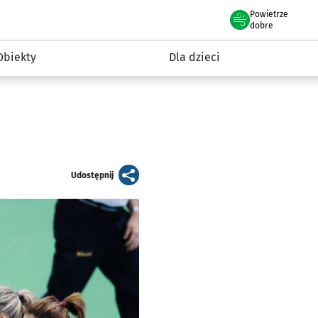
Powietrze
we Wrocławiu
i rekreacja
dobre
Obiekty
Dla dzieci
artykuł
Udostępnij