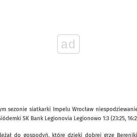
ad
 sezonie siatkarki Impelu Wrocław niespodziewanie 
demki SK Bank Legionovia Legionowo 1:3 (23:25, 16:25,
eżał do gospodyń, które dzięki dobrej grze Berenik