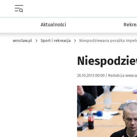
Menu główne portalu wroclaw.pl
Aktualności
Rekre
wroclaw.pl
Sport i rekreacja
Niespodziewana porażka Impel
Niespodzie
Data publikacji:
Autor:
26.10.2013 00:00 |
Redakcja www.w
Kliknij, aby powiększyć