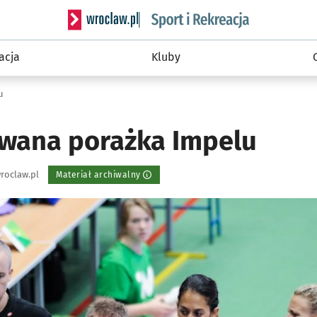
Serwis informacyjny wroclaw.pl podserwis: Sport 
acja
Kluby
u
wana porażka Impelu
roclaw.pl
Materiał archiwalny