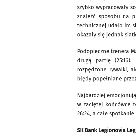
szybko wypracowały sob
znaleźć sposobu na pr
technicznej udało im s
okazały się jednak siat
Podopieczne trenera Ma
drugą partię (25:16)
rozpędzone rywalki, al
błędy popełniane przez
Najbardziej emocjonując
w zaciętej końcówce t
26:24, a całe spotkanie 3
SK Bank Legionovia Legio