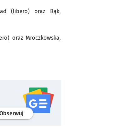
ad (libero) oraz Bąk,
bero) oraz Mroczkowska,
profil
google news
serwisu wroclaw.pl
Obserwuj