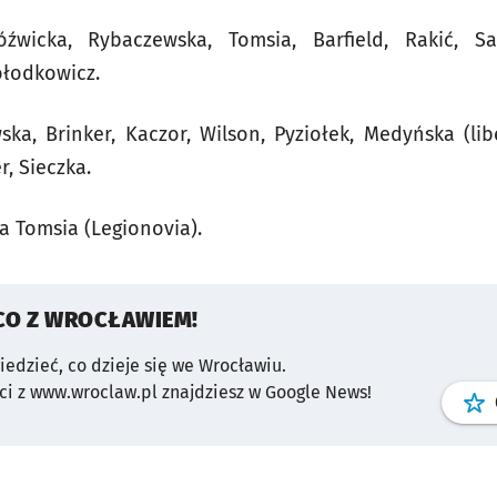
źwicka, Rybaczewska, Tomsia, Barfield, Rakić, Sa
ołodkowicz.
ska, Brinker, Kaczor, Wilson, Pyziołek, Medyńska (li
r, Sieczka.
ka Tomsia (Legionovia).
CO Z WROCŁAWIEM!
wiedzieć, co dzieje się we Wrocławiu.
i z www.wroclaw.pl znajdziesz w Google News!