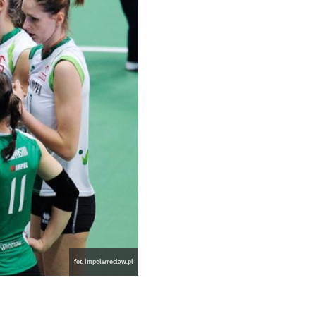
fot. impelwroclaw.pl