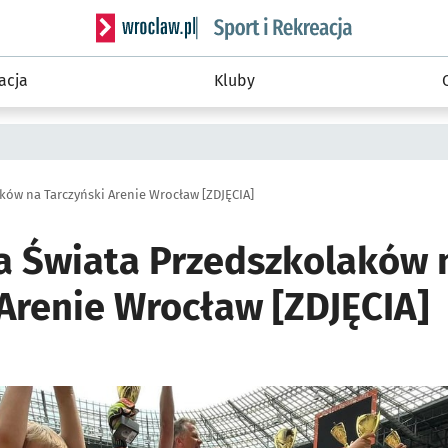
Serwis informacyjny wroclaw.pl podserwis: Sport 
acja
Kluby
ków na Tarczyński Arenie Wrocław [ZDJĘCIA]
a Świata Przedszkolaków 
 Arenie Wrocław [ZDJĘCIA]
ię