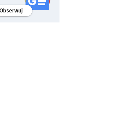
profil
google news
serwisu wroclaw.pl
Obserwuj