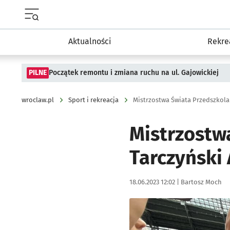
Menu główne portalu wroclaw.pl
Aktualności
Rekre
PILNE
Początek remontu i zmiana ruchu na ul. Gajowickiej
wroclaw.pl
Sport i rekreacja
Mistrzostwa Świata Przedszkola
Mistrzostw
Tarczyński
Data publikacji:
Autor:
18.06.2023 12:02 |
Bartosz Moch
Kliknij, aby zobaczyć galer