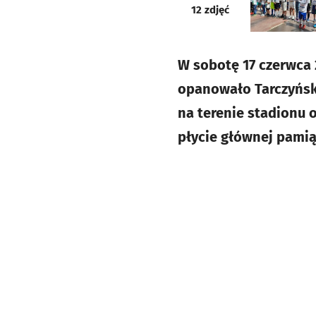
galeria
12
zdjęć
W sobotę 17 czerwca 
opanowało Tarczyński
na terenie stadionu 
płycie głównej pamią