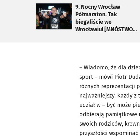
otworzy się w nowej karcie
9. Nocny Wrocław
Półmaraton. Tak
biegaliście we
Wrocławiu! [MNÓSTWO
ZDJĘĆ]
– Wiadomo, że dla dzie
sport – mówi Piotr Duda
różnych reprezentacji p
najważniejszy. Każdy z 
udział w – być może pie
odbierają pamiątkowe 
swoich rodziców, krew
przyszłości wspominać 