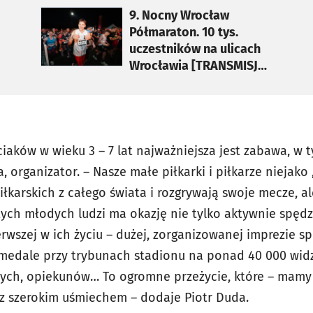
otworzy się w nowej karcie
9. Nocny Wrocław
Półmaraton. 10 tys.
uczestników na ulicach
Wrocławia [TRANSMISJA
WIDEO]
ciaków w wieku 3 – 7 lat najważniejsza jest zabawa, w
, organizator. – Nasze małe piłkarki i piłkarze niejako
iłkarskich z całego świata i rozgrywają swoje mecze, al
tych młodych ludzi ma okazję nie tylko aktywnie spędzić
rwszej w ich życiu – dużej, zorganizowanej imprezie s
medale przy trybunach stadionu na ponad 40 000 wid
nych, opiekunów… To ogromne przeżycie, które – mamy
z szerokim uśmiechem – dodaje Piotr Duda.