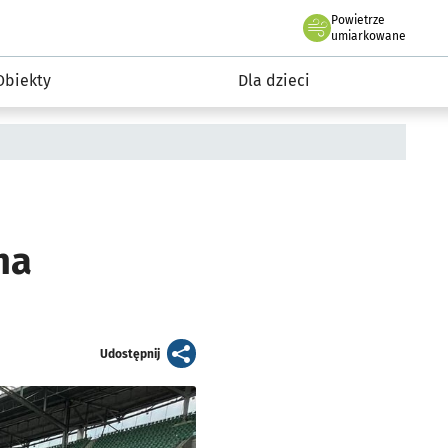
Powietrze
we Wrocławiu
i rekreacja
umiarkowane
Obiekty
Dla dzieci
na
artykuł
Udostępnij