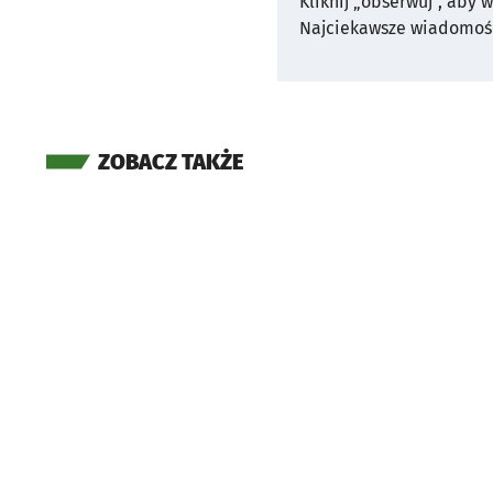
Kliknij „obserwuj”, aby 
Najciekawsze wiadomośc
ZOBACZ TAKŻE