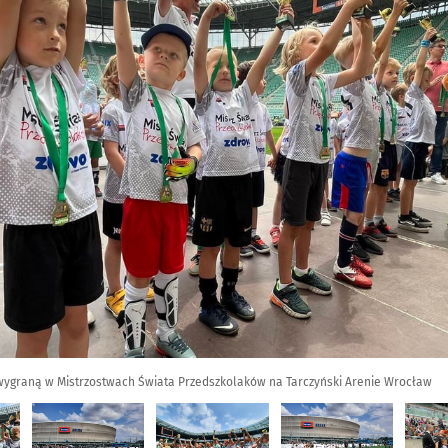
 wygraną w Mistrzostwach Świata Przedszkolaków na Tarczyński Arenie Wrocław