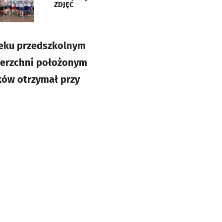
ZDJĘĆ
wieku przedszkolnym
wierzchni położonym
aków otrzymał przy