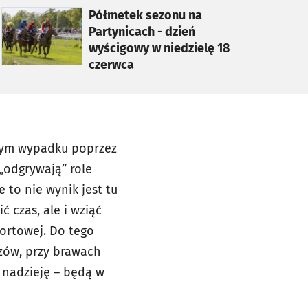
otworzy się w nowej karcie
Półmetek sezonu na
Partynicach - dzień
wyścigowy w niedzielę 18
czerwca
 tym wypadku poprzez
 „odgrywają” role
e to nie wynik jest tu
 czas, ale i wziąć
portowej. Do tego
zów, przy brawach
 nadzieję – będą w