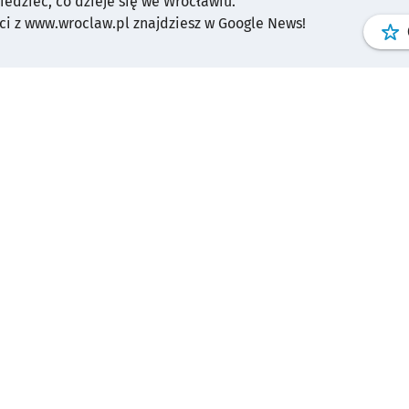
wiedzieć, co dzieje się we Wrocławiu.
i z www.wroclaw.pl znajdziesz w Google News!