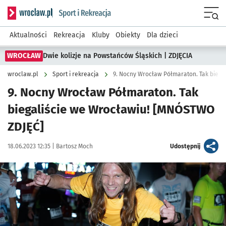
Serwis informacyjny wroclaw.pl podserwis: Sport i rekreacja
Menu
Aktualności
Rekreacja
Kluby
Obiekty
Dla dzieci
WROCŁAW
Dwie kolizje na Powstańców Śląskich | ZDJĘCIA
wroclaw.pl
Sport i rekreacja
9. Nocny Wrocław Półmaraton. Tak biega
9. Nocny Wrocław Półmaraton. Tak
biegaliście we Wrocławiu! [MNÓSTWO
ZDJĘĆ]
Data publikacji:
Autor:
artykuł
18.06.2023 12:35 |
Bartosz Moch
Udostępnij
Kliknij, aby zobaczyć galerię