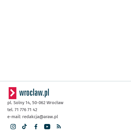
pl. Solny 14,
50-062
Wrocław
tel. 71 776 71 42
e-mail:
redakcja@araw.pl