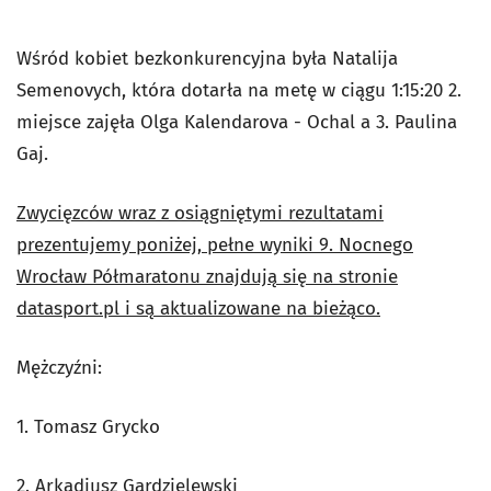
Wśród kobiet bezkonkurencyjna była Natalija
Semenovych, która dotarła na metę w ciągu 1:15:20 2.
miejsce zajęła Olga Kalendarova - Ochal a 3. Paulina
Gaj.
Zwycięzców wraz z osiągniętymi rezultatami
prezentujemy poniżej, pełne wyniki 9. Nocnego
Wrocław Półmaratonu znajdują się na stronie
datasport.pl i są aktualizowane na bieżąco.
Mężczyźni:
1. Tomasz Grycko
2. Arkadiusz Gardzielewski