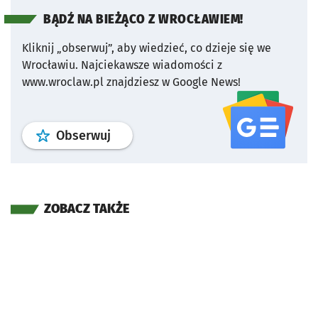
BĄDŹ NA BIEŻĄCO Z WROCŁAWIEM!
Kliknij „obserwuj”, aby wiedzieć, co dzieje się we
Wrocławiu.
Najciekawsze wiadomości z
www.wroclaw.pl znajdziesz w Google News!
profil
google news
serwisu wroclaw
Obserwuj
ZOBACZ TAKŻE