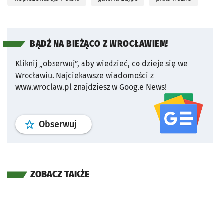
BĄDŹ NA BIEŻĄCO Z WROCŁAWIEM!
Kliknij „obserwuj”, aby wiedzieć, co dzieje się we
Wrocławiu.
Najciekawsze wiadomości z
www.wroclaw.pl znajdziesz w Google News!
profil
google news
serwisu wroclaw
Obserwuj
ZOBACZ TAKŻE