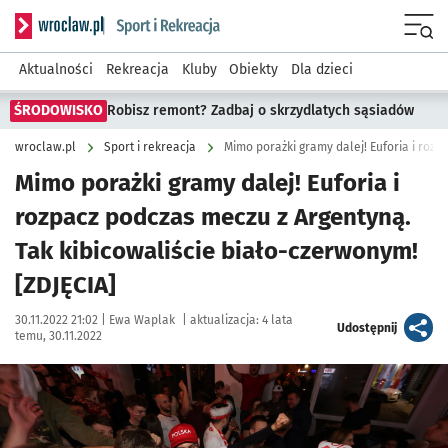
Serwis informacyjny wroclaw.pl podserwis: Sport i rekreacja
Menu
Aktualności
Rekreacja
Kluby
Obiekty
Dla dzieci
ŚRODOWISKO
Robisz remont? Zadbaj o skrzydlatych sąsiadów
wroclaw.pl
Sport i rekreacja
Mimo porażki gramy dalej! Euforia i
rozpacz podczas meczu z Argentyną.
Tak kibicowaliście biało-czerwonym!
[ZDJĘCIA]
Data publikacji:
Autor:
30.11.2022 21:02 |
Ewa Waplak
|
aktualizacja:
4 lata
artykuł
Udostępnij
temu, 30.11.2022
Kliknij, aby zobaczyć galerię
Kliknij, aby powiększyć