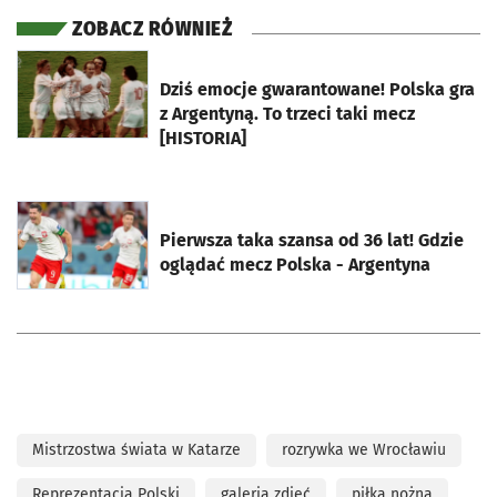
ZOBACZ RÓWNIEŻ
otworzy się w nowej karcie
Dziś emocje gwarantowane! Polska gra
z Argentyną. To trzeci taki mecz
[HISTORIA]
otworzy się w nowej karcie
Pierwsza taka szansa od 36 lat! Gdzie
oglądać mecz Polska - Argentyna
Mistrzostwa świata w Katarze
rozrywka we Wrocławiu
Reprezentacja Polski
galeria zdjęć
piłka nożna