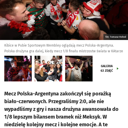
fot. Tomasz Hołod
Kibice w Pubie Sportowym Wembley oglądają mecz Polska-Argentyna.
Polska drużyna gra dalej, kiedy mecz 1/8 finału mistrzostw świata w KAtarze
GALERIA
63
ZDJĘĆ
Mecz Polska-Argentyna zakończył się porażką
biało-czerwonych. Przegraliśmy 2:0, ale nie
wypadliśmy z gry i nasza drużyna awansowała do
1/8 lepszym bilansem bramek niż Meksyk. W
niedzielę kolejny mecz i kolejne emocje. A te