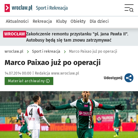
Serwis informacyjny wroclaw.pl podserwis: Sport i rekreacja
Menu
Aktualności
Rekreacja
Kluby
Obiekty
Dla dzieci
WROCŁAW
Zakończenie remontu przystanku "pl. Jana Pawła II".
Autobusy będą się tam znowu zatrzymywać
wroclaw.pl
Sport i rekreacja
Marco Paixao już po operacji
Marco Paixao już po operacji
Data publikacji:
Autor:
14.07.2014 00:00 |
Redakcja www.wroclaw.pl
artykuł
Udostępnij
Materiał archiwalny
Kliknij, aby powiększyć