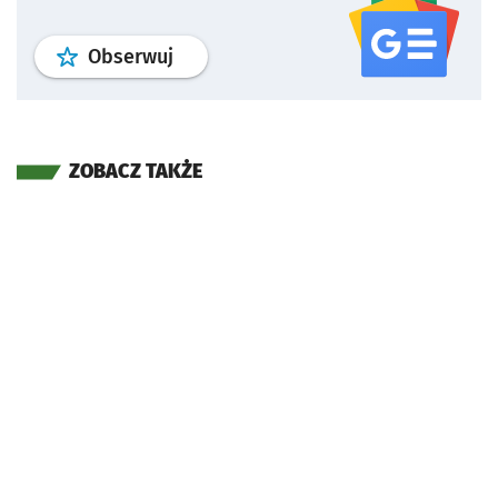
profil
google news
serwisu wroclaw
Obserwuj
ZOBACZ TAKŻE