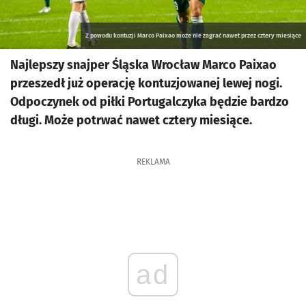
Z powodu kontuzji Marco Paixao może nie zagrać nawet przez cztery miesiące
Najlepszy snajper Śląska Wrocław Marco Paixao
przeszedł już operację kontuzjowanej lewej nogi.
Odpoczynek od piłki Portugalczyka będzie bardzo
długi. Może potrwać nawet cztery miesiące.
REKLAMA
ad