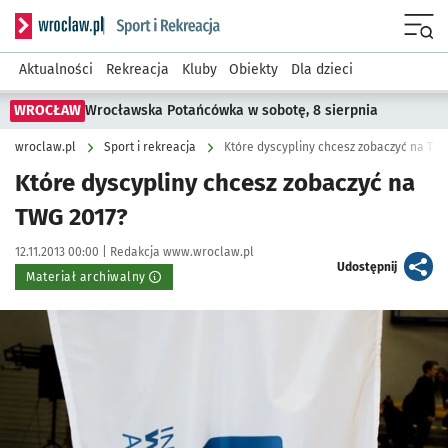
Serwis informacyjny wroclaw.pl podserwis: Sport i rekreacja
Menu
Aktualności
Rekreacja
Kluby
Obiekty
Dla dzieci
WROCŁAW
Wrocławska Potańcówka w sobotę, 8 sierpnia
wroclaw.pl
Sport i rekreacja
Które dyscypliny chcesz zobaczyć na TW
Które dyscypliny chcesz zobaczyć na
TWG 2017?
Data publikacji:
Autor:
12.11.2013 00:00 |
Redakcja www.wroclaw.pl
artykuł
Udostępnij
Materiał archiwalny
Kliknij, aby powiększyć