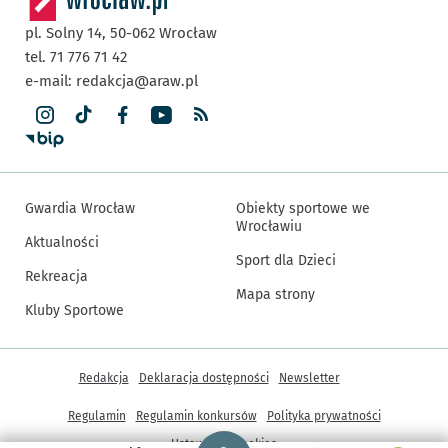
pl. Solny 14,
50-062
Wrocław
tel. 71 776 71 42
e-mail:
redakcja@araw.pl
Gwardia Wrocław
Obiekty sportowe we
Wrocławiu
Aktualności
Sport dla Dzieci
Rekreacja
Mapa strony
Kluby Sportowe
Inne informacje
Redakcja
Deklaracja dostępności
Newsletter
Regulamin
Regulamin konkursów
Polityka prywatności
Strona główna - wroclaw.pl
Ustawienia cookies