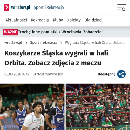
Serwis informacyjny wroclaw.pl podserwis: Sport i rekreacja
Menu
Aktualności
Rekreacja
Kluby
Obiekty
Dla dzieci
WAŻNE
Trochę inne pamiątki z Wrocławia. Zobaczcie!
wroclaw.pl
Sport i rekreacja
Wygrana Śląska w hali Orbita. Zobacz zd
Koszykarze Śląska wygrali w hali
Orbita. Zobacz zdjęcia z meczu
Data publikacji:
Autor:
artykuł
06.03.2026 16:49 |
Bartosz Wawryszuk
Udostępnij