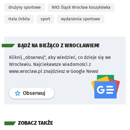
drużyny sportowe
WKS Śląsk Wrocław koszykówka
Hala Orbita
sport
wydarzenia sportowe
BĄDŹ NA BIEŻĄCO Z WROCŁAWIEM!
Kliknij „obserwuj”, aby wiedzieć, co dzieje się we
Wrocławiu.
Najciekawsze wiadomości z
www.wroclaw.pl znajdziesz w Google News!
profil
google news
serwisu wroclaw
Obserwuj
ZOBACZ TAKŻE