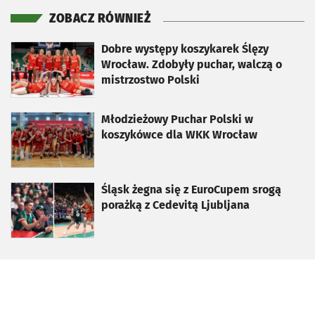
ZOBACZ RÓWNIEŻ
otworzy się w nowej karcie
Dobre występy koszykarek Ślęzy
Wrocław. Zdobyły puchar, walczą o
mistrzostwo Polski
otworzy się w nowej karcie
Młodzieżowy Puchar Polski w
koszykówce dla WKK Wrocław
otworzy się w nowej karcie
Śląsk żegna się z EuroCupem srogą
porażką z Cedevitą Ljubljana