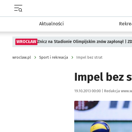
Menu główne portalu wroclaw.pl
Aktualności
Rekre
WROCŁAW
Znicz na Stadionie Olimpijskim znów zapłonął | ZD
wroclaw.pl
Sport i rekreacja
Impel bez strat
Impel bez s
Data publikacji:
Autor:
19.10.2013 00:00 |
Redakcja www.w
Kliknij, aby powiększyć