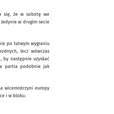
no się, że w sobotę we
. Jedynie w drugim secie
ynie po łatwym wygraniu
jezdnych, lecz wówczas
1, by następnie uzyskać
ia partia podobnie jak
a wicemistrzyni europy
e i w bloku.