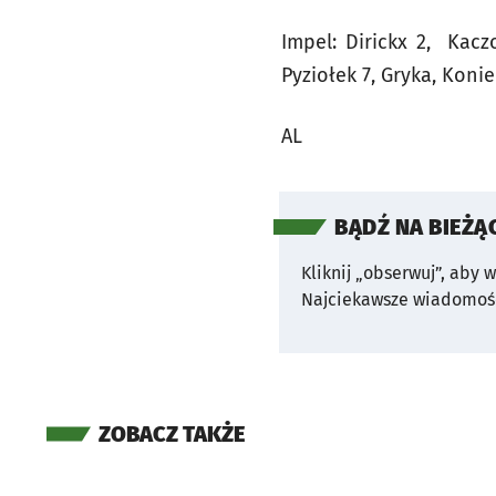
Impel: Dirickx 2, Kacz
Pyziołek 7, Gryka, Koni
AL
BĄDŹ NA BIEŻĄ
Kliknij „obserwuj”, aby 
Najciekawsze wiadomośc
ZOBACZ TAKŻE