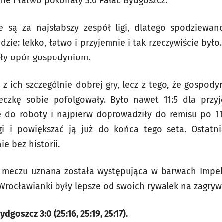
ie i łatwo pokonały 3:0 Pałac Bydgoszcz.
 są za najsłabszy zespół ligi, dlatego spodziewa
dzie: lekko, łatwo i przyjemnie i tak rzeczywiście było
wiły opór gospodyniom.
 z ich szczególnie dobrej gry, lecz z tego, że gospod
zeczkę sobie pofolgowały. Było nawet 11:5 dla przy
ę do roboty i najpierw doprowadziły do remisu po 1
i i powiększać ją już do końca tego seta. Ostatn
e bez historii.
 meczu uznana została występująca w barwach Impel
Wrocławianki były lepsze od swoich rywalek na zagrywc
dgoszcz 3:0 (25:16, 25:19, 25:17).