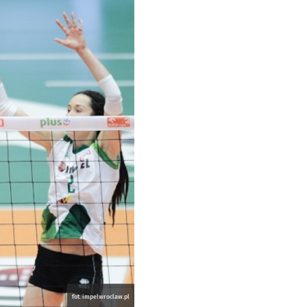
fot. impelwroclaw.pl