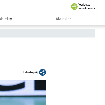
Powietrze
we Wrocławiu
i rekreacja
umiarkowane
Obiekty
Dla dzieci
artykuł
Udostępnij