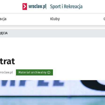
Serwis informacyjny wroclaw.pl podserwis: Sport 
acja
Kluby
JĘCIA
trat
roclaw.pl
Materiał archiwalny