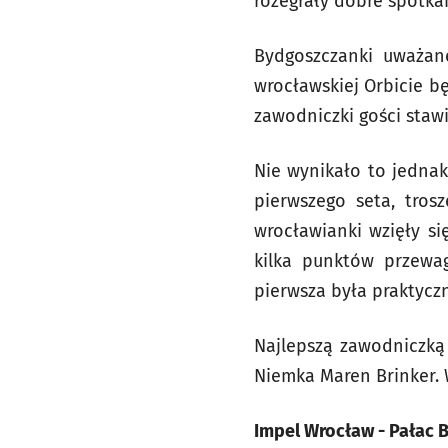
rozegrały dobre spotkan
Bydgoszczanki uważane
wrocławskiej Orbicie bę
zawodniczki gości sta
Nie wynikało to jednak
pierwszego seta, tros
wrocławianki wzięły si
kilka punktów przewag
pierwsza była praktyczni
Najlepszą zawodniczką
Niemka Maren Brinker. 
Impel Wrocław - Pałac By