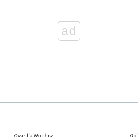
ad
Gwardia Wrocław
Obi