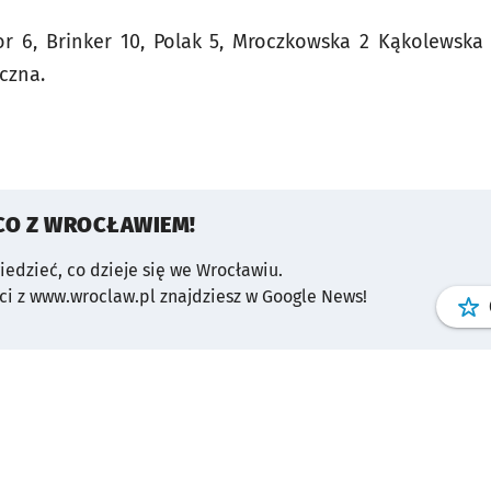
or 6, Brinker 10, Polak 5, Mroczkowska 2 Kąkolewska
eczna.
CO Z WROCŁAWIEM!
wiedzieć, co dzieje się we Wrocławiu.
i z www.wroclaw.pl znajdziesz w Google News!