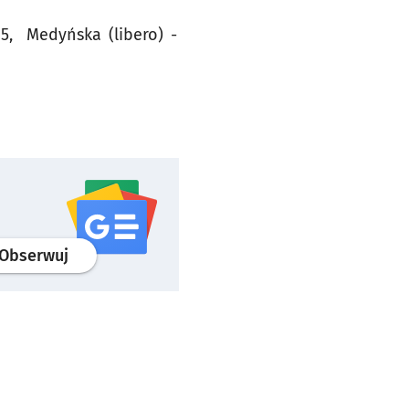
 5, Medyńska (libero) -
profil
google news
serwisu wroclaw.pl
Obserwuj