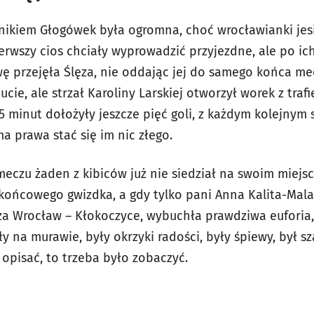
nikiem Głogówek była ogromna, choć wrocławianki jes
ierwszy cios chciały wyprowadzić przyjezdne, ale po ich
ywę przejęła Ślęza, nie oddając jej do samego końca m
ie, ale strzał Karoliny Larskiej otworzył worek z trafi
5 minut dołożyły jeszcze pięć goli, z każdym kolejnym
ma prawa stać się im nic złego.
eczu żaden z kibiców już nie siedział na swoim miejs
 końcowego gwizdka, a gdy tylko pani Anna Kalita-Mala
za Wrocław – Kłokoczyce, wybuchła prawdziwa euforia,
y na murawie, były okrzyki radości, były śpiewy, był sz
ę opisać, to trzeba było zobaczyć.