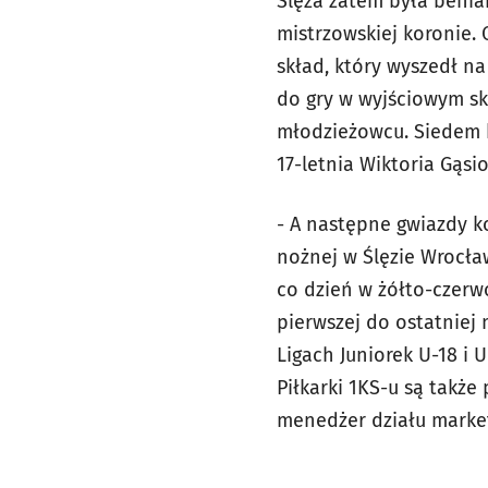
Ślęza zatem była benia
mistrzowskiej koronie. 
skład, który wyszedł n
do gry w wyjściowym sk
młodzieżowcu. Siedem k
17-letnia Wiktoria Gąsio
- A następne gwiazdy ko
nożnej w Ślęzie Wrocław
co dzień w żółto-czerw
pierwszej do ostatniej
Ligach Juniorek U-18 i
Piłkarki 1KS-u są takż
m
enedżer działu marke