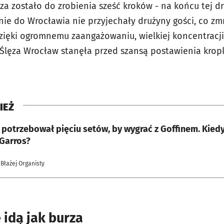
a zostało do zrobienia sześć kroków - na końcu tej dr
tnie do Wrocławia nie przyjechały drużyny gości, co z
dzięki ogromnemu zaangażowaniu, wielkiej koncentracji
Ślęza Wrocław stanęła przed szansą postawienia kropk
IEŻ
 potrzebował pięciu setów, by wygrać z Goffinem. Kied
Garros?
 Błażej Organisty
idą jak burza