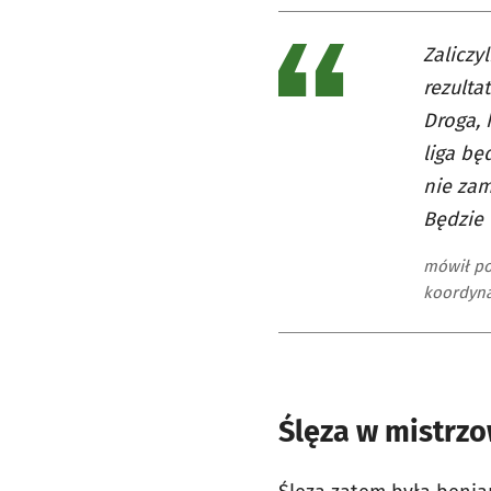
Zaliczy
rezulta
Droga, 
liga bę
nie za
Będzie 
mówił po
koordynat
Ślęza w mistrzo