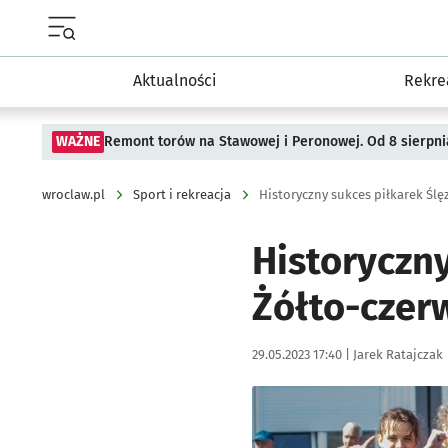
Menu główne portalu wroclaw.pl
Aktualności
Rekre
WAŻNE
Remont torów na Stawowej i Peronowej. Od 8 sierpni
wroclaw.pl
Sport i rekreacja
Historyczny
Żółto-czerw
Data publikacji:
Autor:
29.05.2023 17:40 |
Jarek Ratajczak
Kliknij, aby zobaczyć galer