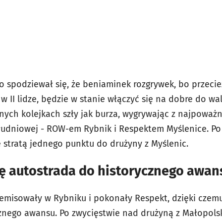
 spodziewał się, że beniaminek rozgrywek, bo przecie
w II lidze, będzie w stanie włączyć się na dobre do w
nych kolejkach szły jak burza, wygrywając z najpoważ
łudniowej - ROW-em Rybnik i Respektem Myślenice. Po 
e stratą jednego punktu do drużyny z Myślenic.
ię autostrada do historycznego awan
emisowały w Rybniku i pokonały Respekt, dzięki czemu
cznego awansu. Po zwycięstwie nad drużyną z Małopol