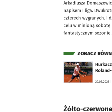
Arkadiusza Domaszewicz
napisem I liga. Dwukro
czterech wygranych. I 
celu w minioną sobotę 
fantastycznym sezonie.
ZOBACZ RÓWN
otworzy się w nowej karcie
Hurkacz
Roland-
29.05.2023
|
Żółto-czerwone 