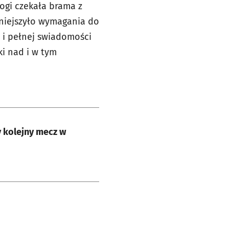
ogi czekała brama z
mniejszyło wymagania do
 i pełnej swiadomości
i nad i w tym
y kolejny mecz w