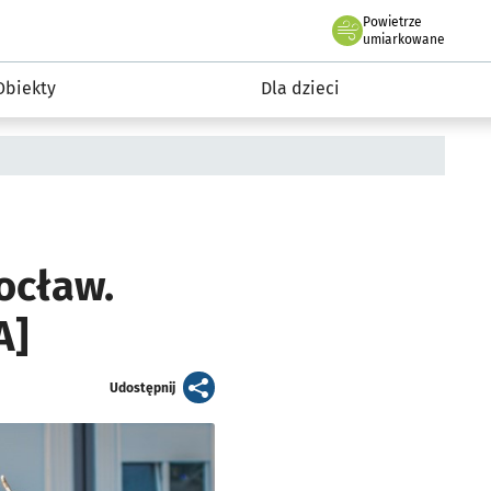
Powietrze
we Wrocławiu
i rekreacja
umiarkowane
Obiekty
Dla dzieci
ocław.
A]
artykuł
Udostępnij