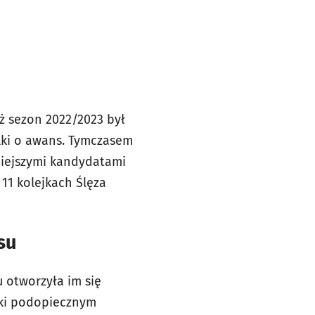
ż sezon 2022/2023 był
alki o awans. Tymczasem
niejszymi kandydatami
11 kolejkach Ślęza
su
 otworzyła im się
ski podopiecznym