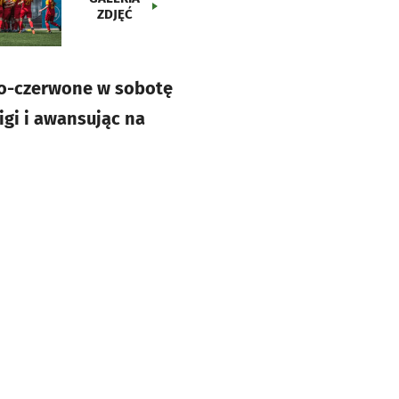
ZDJĘĆ
łto-czerwone w sobotę
igi i awansując na