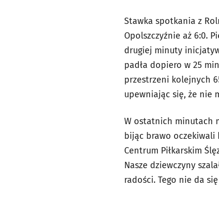
Stawka spotkania z Rol
Opolszczyźnie aż 6:0. P
drugiej minuty inicjat
padła dopiero w 25 minuc
przestrzeni kolejnych 6
upewniając się, że nie 
W ostatnich minutach m
bijąc brawo oczekiwali
Centrum Piłkarskim Ślę
Nasze dziewczyny szalał
radości. Tego nie da si