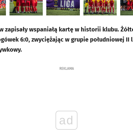
aw zapisały wspaniałą kartę w historii klubu. Żó
gówek 6:0, zwyciężając w grupie południowej II l
rywkowy.
REKLAMA
ad