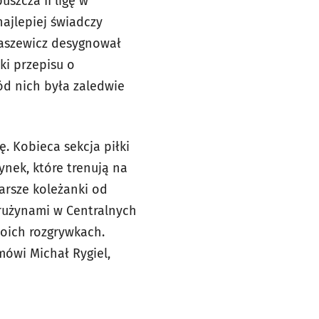
szcza II ligę w
najlepiej świadczy
maszewicz desygnował
ki przepisu o
ód nich była zaledwie
. Kobieca sekcja piłki
ynek, które trenują na
arsze koleżanki od
drużynami w Centralnych
woich rozgrywkach.
mówi Michał Rygiel,