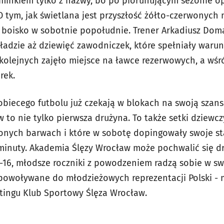
minkiem tylko z nazwy, bo po piorunującym sezonie opu
O tym, jak świetlana jest przyszłość żółto-czerwonych 
a boisko w sobotnie popołudnie. Trener Arkadiusz Do
ładzie aż dziewięć zawodniczek, które spełniały warun
olejnych zajęło miejsce na ławce rezerwowych, a wśr
rek.
biecego futbolu już czekają w blokach na swoją szansę
 to nie tylko pierwsza drużyna. To także setki dziewcz
onych barwach i które w sobotę dopingowały swoje st
 minuty. Akademia Ślęzy Wrocław może pochwalić się 
 U-16, młodsze roczniki z powodzeniem radzą sobie w s
e powoływane do młodzieżowych reprezentacji Polski - 
tingu
Klub Sportowy Ślęza Wrocław.