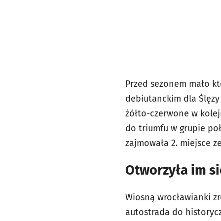
Przed sezonem mało kto
debiutanckim dla Ślęzy 
żółto-czerwone w kolej
do triumfu w grupie po
zajmowała 2. miejsce z
Otworzyła im s
Wiosną wrocławianki zr
autostrada do history