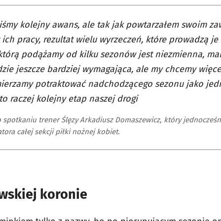
liśmy kolejny awans, ale tak jak powtarzałem swoim za
t ich pracy, rezultat wielu wyrzeczeń, które prowadzą je 
którą podążamy od kilku sezonów jest niezmienna, ma
dzie jeszcze bardziej wymagająca, ale my chcemy więce
mierzamy potraktować nadchodzącego sezonu jako jedn
to raczej kolejny etap naszej drogi
 spotkaniu trener Ślęzy Arkadiusz Domaszewicz, który jednocześni
ora całej sekcji piłki nożnej kobiet.
wskiej koronie