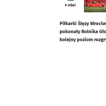
galeria
6
zdjęć
Piłkarki Ślęzy Wrocł
pokonały Rolnika Gło
kolejny poziom rozg