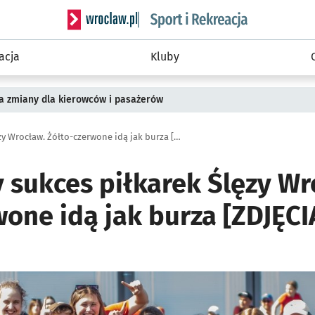
Serwis informacyjny wroclaw.pl podserwis: Sport 
acja
Kluby
a zmiany dla kierowców i pasażerów
Historyczny sukces piłkarek Ślęzy Wrocław. Żółto-czerwone idą jak burza [ZDJĘCIA]
 sukces piłkarek Ślęzy Wr
one idą jak burza [ZDJĘCI
ię