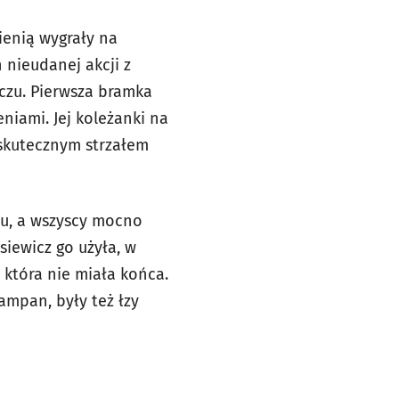
ienią wygrały na
 nieudanej akcji z
eczu. Pierwsza bramka
eniami. Jej koleżanki na
 skutecznym strzałem
cu, a wszyscy mocno
siewicz go użyła, w
 która nie miała końca.
ampan, były też łzy