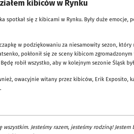
działem kibiców w Rynku
ka spotkał się z kibicami w Rynku. Były duże emocje, 
czapkę w podziękowaniu za niesamowity sezon, który 
Matsenko, pokłonił się ze sceny kibicom zgromadzonym
 Będę robił wszystko, aby w kolejnym sezonie Śląsk był
nież, owacyjnie witany przez kibiców, Erik Exposito, k
w.
ę wszystkim. Jesteśmy razem, jesteśmy rodziną! Jestem 