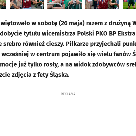
świętowało w sobotę (26 maja) razem z drużyną 
obycie tytułu wicemistrza Polski PKO BP Ekstra
e srebro również cieszy. Piłkarze przyjechali pun
nę wcześniej w centrum pojawiło się wielu fanów 
emocje już tylko rosły, a na widok zdobywców sre
ie zdjęcia z fety Śląska.
REKLAMA