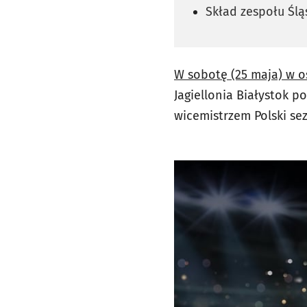
Skład zespołu Ślą
W sobotę (25 maja) w o
Jagiellonia Białystok p
wicemistrzem Polski se