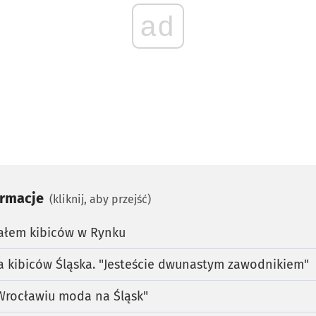
ad
ormacje
(kliknij, aby przejść)
iałem kibiców w Rynku
a kibiców Śląska. "Jesteście dwunastym zawodnikiem"
rocławiu moda na Śląsk"