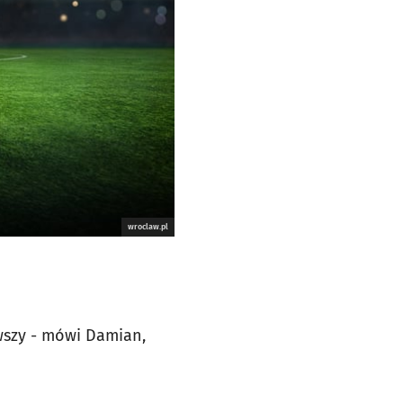
wroclaw.pl
iwszy - mówi Damian,