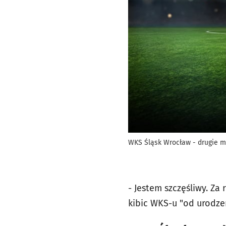
WKS Śląsk Wrocław - drugie m
- Jestem szczęśliwy. Za
kibic WKS-u "od urodzen