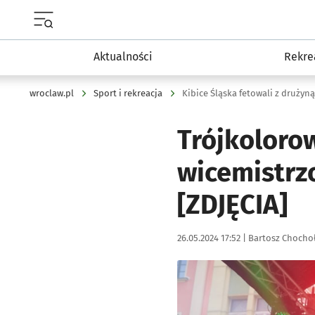
Menu główne portalu wroclaw.pl
Aktualności
Rekre
wroclaw.pl
Sport i rekreacja
Kibice Śląska fetowali z drużyn
Trójkolorow
wicemistrz
[ZDJĘCIA]
Data publikacji:
Autor:
26.05.2024 17:52 |
Bartosz Chocho
Kliknij, aby zobaczyć galer