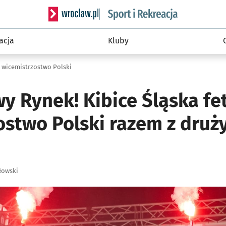
Serwis informacyjny wroclaw.pl podserwis: Sport 
acja
Kluby
ą wicemistrzostwo Polski
y Rynek! Kibice Śląska fe
ostwo Polski razem z dru
łowski
ię