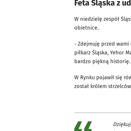
Feta Śląska z u
W niedzielę zespół Śląs
obietnice.
- Zdejmuję przed wami 
piłkarz Śląska, Yehor 
bardzo piękną historię.
W Rynku pojawił się rów
został królem strzelcó
Dziękuj