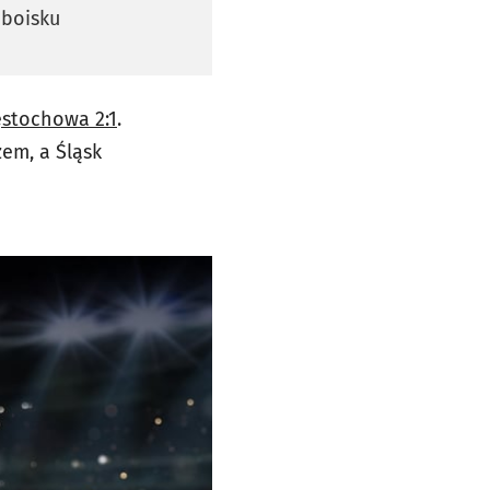
 boisku
ęstochowa 2:1
.
zem, a Śląsk