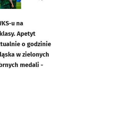
WKS-u na
klasy. Apetyt
ktualnie o godzinie
Śląska w zielonych
brnych medali -