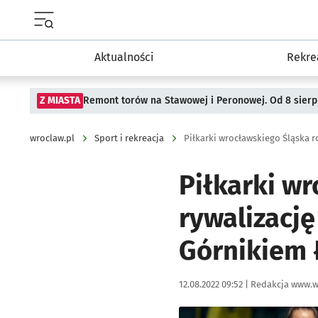
Menu główne portalu wroclaw.pl
Aktualności
Rekre
Z MIASTA
Remont torów na Stawowej i Peronowej. Od 8 sier
wroclaw.pl
Sport i rekreacja
Piłkarki w
rywalizację
Górnikiem 
Data publikacji:
Autor:
12.08.2022 09:52 |
Redakcja www.w
Kliknij, aby zobaczyć galer