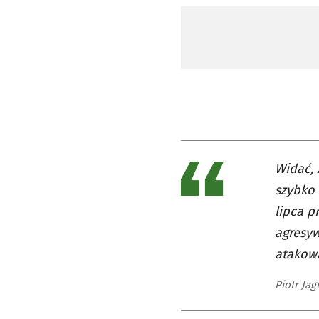
Widać,
szybko 
lipca p
agresy
atakowa
Piotr Jag