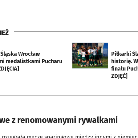
IEŻ
rcie
otworzy się w nowej karci
i Śląska Wrocław
Piłkarki Ś
mi medalistkami Pucharu
historię. 
ZDJĘCIA]
finału Puc
ZDJĘĆ]
owe z renomowanymi rywalkami
 rozegrała mecze sparingowe między innymi z niemieck