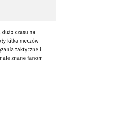
t dużo czasu na
ały kilka meczów
zania taktyczne i
onale znane fanom