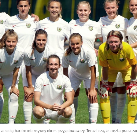
 za sobą bardzo intensywny okres przygotowawczy. Teraz liczą, że ciężka praca 