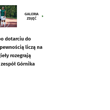
GALERIA
ZDJĘĆ
po dotarciu do
 pewnością liczą na
ieły rozegrają
 zespół Górnika