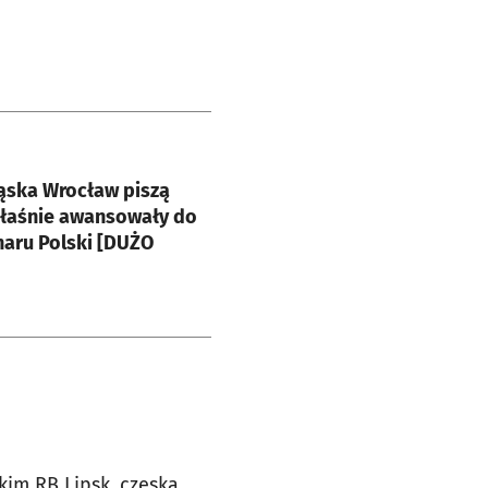
e
ląska Wrocław piszą
Właśnie awansowały do
haru Polski [DUŻO
im RB Lipsk, czeską