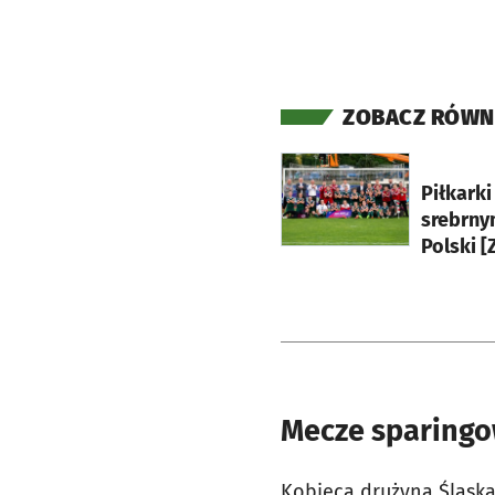
ZOBACZ RÓWN
otworzy się w nowej ka
Piłkark
srebrny
Polski [
Mecze sparing
Kobieca drużyna Śląska