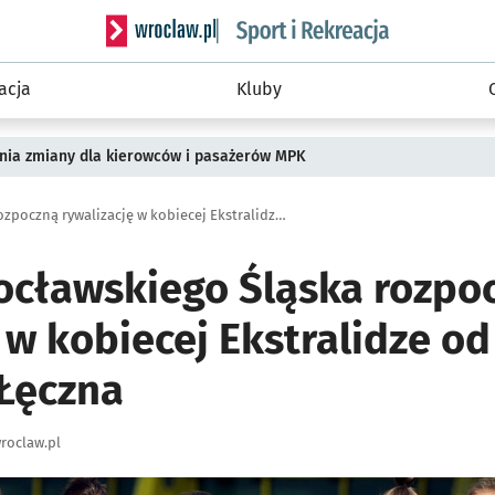
Serwis informacyjny wroclaw.pl podserwis: Sport 
acja
Kluby
pnia zmiany dla kierowców i pasażerów MPK
Piłkarki wrocławskiego Śląska rozpoczną rywalizację w kobiecej Ekstralidze od meczu z Górnikiem Łęczna
rocławskiego Śląska rozpo
 w kobiecej Ekstralidze o
Łęczna
roclaw.pl
ię