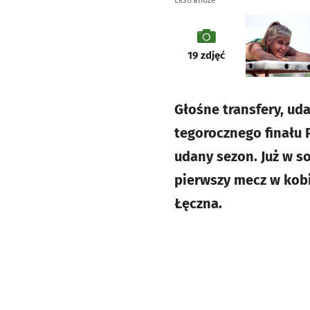
Ekstralidze
galeria
19
zdjęć
Głośne transfery, ud
tegorocznego finału 
udany sezon. Już w so
pierwszy mecz w kobi
Łęczna.