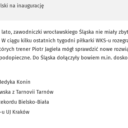
lski na inaugurację
 lato, zawodniczki wrocławskiego Śląska nie miały zby
W ciągu kilku ostatnich tygodni piłkarki WKS-u rozegr
tórych trener Piotr Jagieła mógł sprawdzić nowe rozwią
 podopieczne. Do Śląska dołączyły bowiem m.in. dosk
 Medyka Konin
wska z Tarnovii Tarnów
ekordu Bielsko-Biała
S-u UJ Kraków