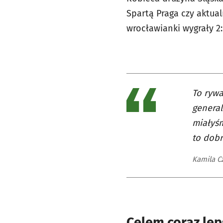
Spartą Praga czy aktua
wrocławianki wygrały 2:
To rywa
general
miałyśm
to dobr
Kamila C
Celem coraz lep