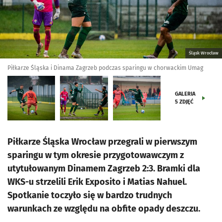
Śląsk Wrocław
Piłkarze Śląska i Dinama Zagrzeb podczas sparingu w chorwackim Umag
GALERIA
5
ZDJĘĆ
Piłkarze Śląska Wrocław przegrali w pierwszym
sparingu w tym okresie przygotowawczym z
utytułowanym Dinamem Zagrzeb 2:3. Bramki dla
WKS-u strzelili Erik Exposito i Matias Nahuel.
Spotkanie toczyło się w bardzo trudnych
warunkach ze względu na obfite opady deszczu.