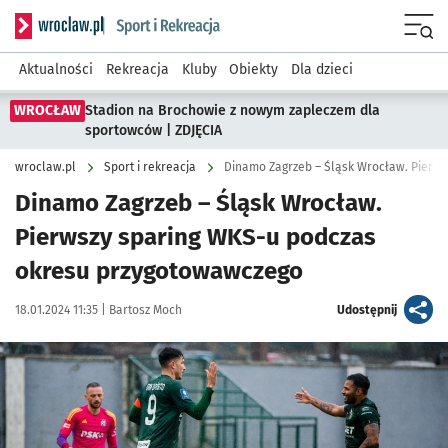
Serwis informacyjny wroclaw.pl podserwis: Sport i rekreacja
Menu
Aktualności
Rekreacja
Kluby
Obiekty
Dla dzieci
WROCŁAW
Stadion na Brochowie z nowym zapleczem dla
sportowców | ZDJĘCIA
wroclaw.pl
Sport i rekreacja
Dinamo Zagrzeb – Śląsk Wrocław.
Pierwszy sparing WKS-u podczas
okresu przygotowawczego
Data publikacji:
Autor:
artykuł
18.01.2024 11:35 |
Bartosz Moch
Udostępnij
Kliknij, aby zobaczyć galerię