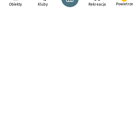
Powietrze
Obiekty
Kluby
Rekreacja
pl. Solny 14,
50-062
Wrocław
tel. 71 776 71 42
e-mail:
redakcja@araw.pl
Gwardia Wrocław
Obiekty sportowe we
Wrocławiu