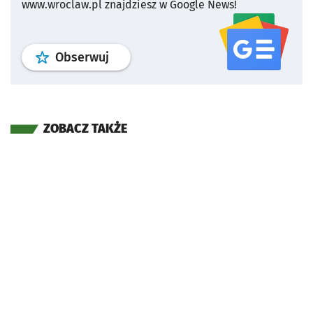
www.wroclaw.pl znajdziesz w Google News!
profil
google news
serwisu wroclaw
Obserwuj
ZOBACZ TAKŻE