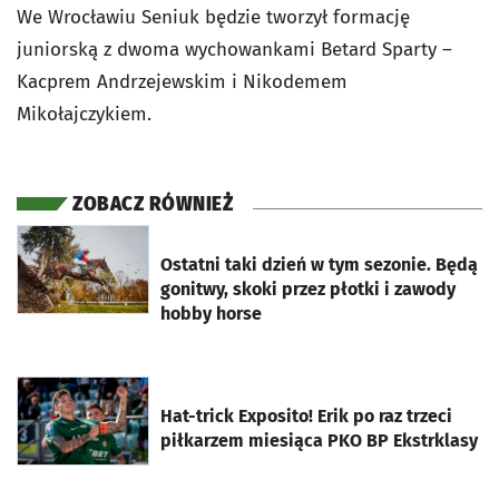
We Wrocławiu Seniuk będzie tworzył formację
juniorską z dwoma wychowankami Betard Sparty –
Kacprem Andrzejewskim i Nikodemem
Mikołajczykiem.
ZOBACZ RÓWNIEŻ
otworzy się w nowej karcie
Ostatni taki dzień w tym sezonie. Będą
gonitwy, skoki przez płotki i zawody
hobby horse
otworzy się w nowej karcie
Hat-trick Exposito! Erik po raz trzeci
piłkarzem miesiąca PKO BP Ekstrklasy