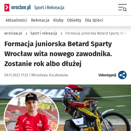
Serwis informacyjny wroclaw.pl podserwis: Sport i rekreacja
Menu
Aktualności
Rekreacja
Kluby
Obiekty
Dla dzieci
wroclaw.pl
Sport i rekreacja
Formacja juniorska Betard Sparty
Wrocław wita nowego zawodnika.
Zostanie rok albo dłużej
Data publikacji:
Autor:
artykuł
09.11.2023 17:33 |
Mirosława Kuczkowska
Udostępnij
Kliknij, aby powiększyć