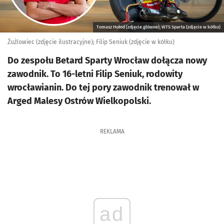
Tomasz Hołod (zdjęcie główne); WTS Sparta (zdjęcie w kółku)
Żużlowiec (zdjęcie ilustracyjne); Filip Seniuk (zdjęcie w kółku)
Do zespołu Betard Sparty Wrocław dołącza nowy
zawodnik. To 16-letni Filip Seniuk, rodowity
wrocławianin. Do tej pory zawodnik trenował w
Arged Malesy Ostrów Wielkopolski.
REKLAMA
ad