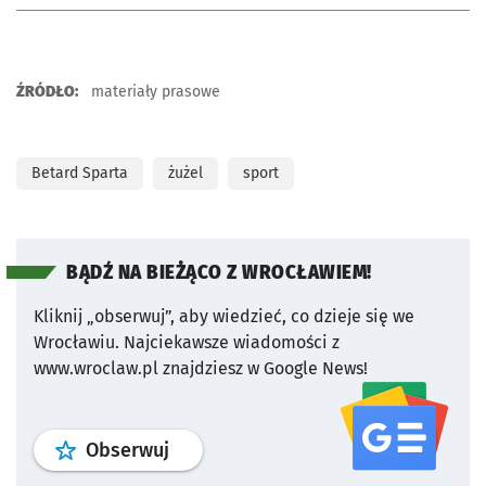
ŹRÓDŁO:
materiały prasowe
Betard Sparta
żużel
sport
BĄDŹ NA BIEŻĄCO Z WROCŁAWIEM!
Kliknij „obserwuj”, aby wiedzieć, co dzieje się we
Wrocławiu.
Najciekawsze wiadomości z
www.wroclaw.pl znajdziesz w Google News!
profil
google news
serwisu wroclaw
Obserwuj