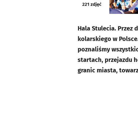
galeria
221
zdjęć
Hala Stulecia. Przez 
kolarskiego w Polsce.
poznaliśmy wszystkic
startach, przejazdu 
granic miasta, towarz