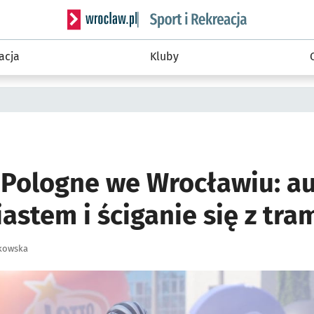
Serwis informacyjny wroclaw.pl podserwis: Sport 
acja
Kluby
 Pologne we Wrocławiu: au
astem i ściganie się z tr
kowska
ię