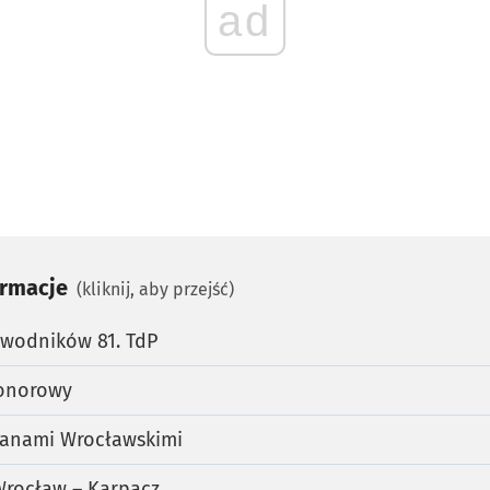
ad
ormacje
(kliknij, aby przejść)
awodników 81. TdP
honorowy
elanami Wrocławskimi
Wrocław – Karpacz