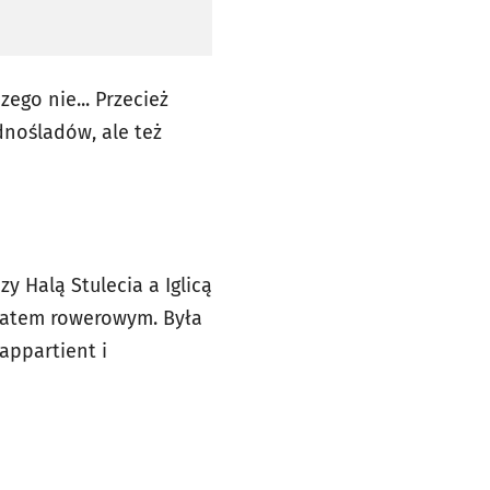
ego nie... Przecież
dnośladów, ale też
y Halą Stulecia a Iglicą
ztatem rowerowym. Była
appartient i