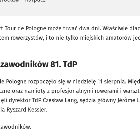
t Tour de Pologne może trwać dwa dni. Właściwie dlacz
em rowerzystów, i to nie tylko miejskich amatorów je
 zawodników 81. TdP
e Pologne rozpoczęło się w niedzielę 11 sierpnia. Międz
czne oraz namioty z profesjonalnymi rowerami i wars
nęli dyrektor TdP Czesław Lang, sędzia główny Jérôme L
a Ryszard Kessler.
 zawodników.