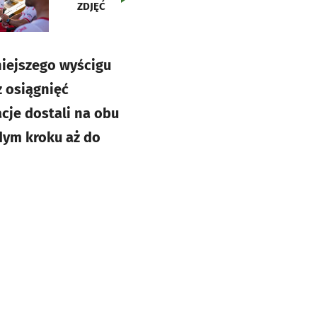
ZDJĘĆ
żniejszego wyścigu
z osiągnięć
cje dostali na obu
dym kroku aż do