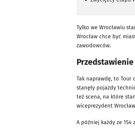
Tylko we Wrocławiu star
Wrocław chce być miast
zawodowców.
Przedstawienie
Tak naprawdę, to Tour d
stanęły pojazdy techni
też scena, na które sta
wiceprezydent Wrocławi
A później każdy ze 154