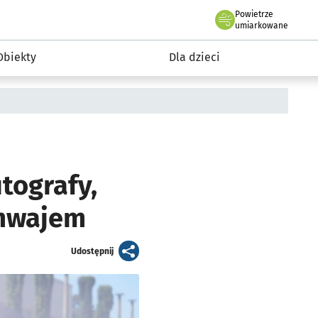
Powietrze
we Wrocławiu
i rekreacja
umiarkowane
Obiekty
Dla dzieci
tografy,
amwajem
artykuł
Udostępnij