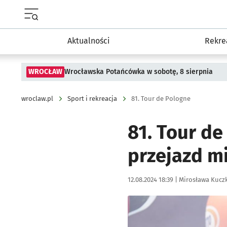
Menu główne portalu wroclaw.pl
Aktualności
Rekre
WROCŁAW
Wrocławska Potańcówka w sobotę, 8 sierpnia
wroclaw.pl
Sport i rekreacja
81. Tour de Pologne
81. Tour de
przejazd mi
Data publikacji:
Autor:
12.08.2024 18:39 |
Mirosława Kucz
Kliknij, aby zobaczyć galer