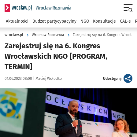
Serwis informacyjny wroclaw.pl podserwis: Rozmawia
Menu
Aktualności
Budżet partycypacyjny
NGO
Konsultacje
CAL-e
R
wroclaw.pl
Wrocław Rozmawia
Zarejestruj się na 6. Kongres Wrocła
Zarejestruj się na 6. Kongres
Wrocławskich NGO [PROGRAM,
TERMIN]
Data publikacji:
Autor:
artykuł
01.06.2023 08:00 |
Maciej Wołodko
Udostępnij
Kliknij, aby powiększyć