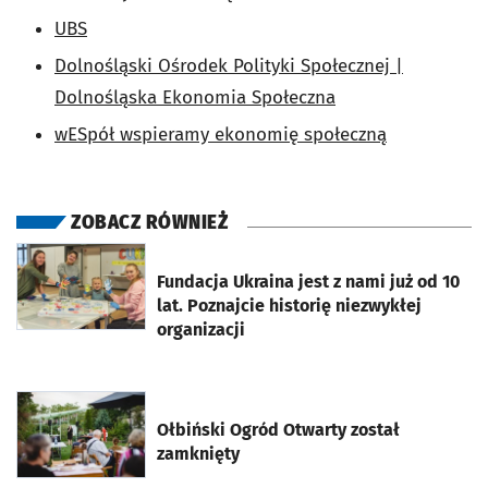
UBS
Dolnośląski Ośrodek Polityki Społecznej |
Dolnośląska Ekonomia Społeczna
wESpół wspieramy ekonomię społeczną
ZOBACZ RÓWNIEŻ
otworzy się w nowej karcie
Fundacja Ukraina jest z nami już od 10
lat. Poznajcie historię niezwykłej
organizacji
otworzy się w nowej karcie
Ołbiński Ogród Otwarty został
zamknięty