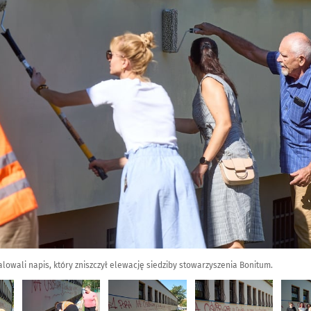
lowali napis, który zniszczył elewację siedziby stowarzyszenia Bonitum.