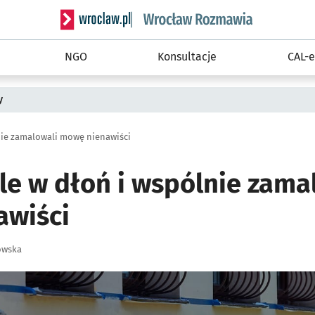
Serwis informacyjny wroclaw.pl podserwis: Rozm
NGO
Konsultacje
CAL-e
y
nie zamalowali mowę nienawiści
le w dłoń i wspólnie zama
awiści
owska
ię