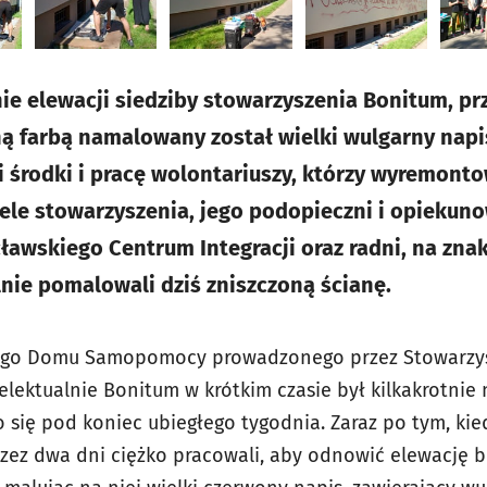
e elewacji siedziby stowarzyszenia Bonitum, pr
ną farbą namalowany został wielki wulgarny napis
i środki i pracę wolontariuszy, którzy wyremonto
ele stowarzyszenia, jego podopieczni i opiekuno
ławskiego Centrum Integracji oraz radni, na zna
ie pomalowali dziś zniszczoną ścianę.
go Domu Samopomocy prowadzonego przez Stowarzys
lektualnie Bonitum w krótkim czasie był kilkakrotnie 
 się pod koniec ubiegłego tygodnia. Zaraz po tym, kie
przez dwa dni ciężko pracowali, aby odnowić elewację 