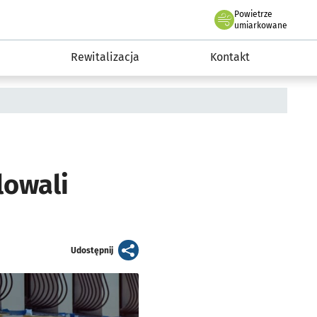
Powietrze
we Wrocławiu
awia
umiarkowane
Rewitalizacja
Kontakt
lowali
artykuł
Udostępnij