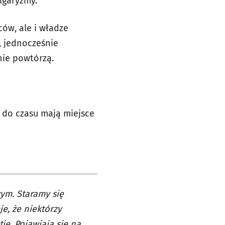
lgaryzmy.
ców, ale i władze
, jednocześnie
nie powtórzą.
u do czasu mają miejsce
ym. Staramy się
e, że niektórzy
ię. Pojawiają się na