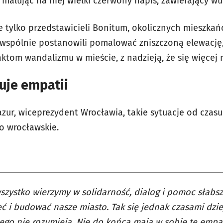
, malując na niej wielki czerwony napis, zawierający wu
e tylko przedstawicieli Bonitum, okolicznych mieszkań
 wspólnie postanowili pomalować zniszczoną elewację
ktom wandalizmu w mieście, z nadzieją, że się więcej 
uje empatii
azur, wiceprezydent Wrocławia, takie sytuacje od czas
to wrocławskie.
zystko wierzymy w solidarność, dialog i pomoc słabsz
ć i budować nasze miasto. Tak się jednak czasami dziej
tego nie rozumieją. Nie do końca mają w sobie tę empat