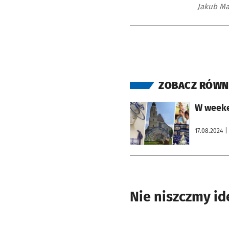
Jakub Ma
ZOBACZ RÓWN
otworzy się w nowej karcie
W weeke
17.08.2024
|
Nie niszczmy id