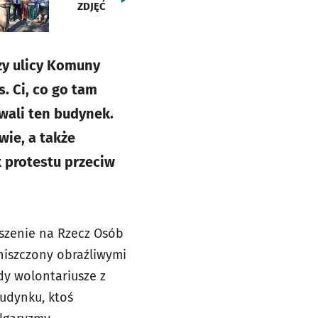
ZDJĘĆ
zy ulicy Komuny
. Ci, co go tam
wali ten budynek.
wie, a także
k protestu przeciw
zenie na Rzecz Osób
niszczony obraźliwymi
dy wolontariusze z
budynku, ktoś