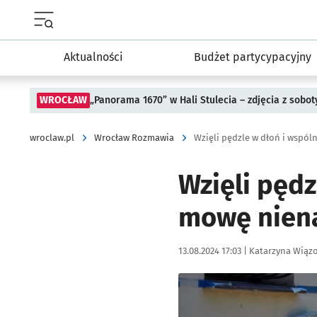
Menu główne portalu wroclaw.pl
Aktualności
Budżet partycypacyjny
WROCŁAW
„Panorama 1670” w Hali Stulecia – zdjęcia z sobot
wroclaw.pl
Wrocław Rozmawia
Wzięli pędzle w dłoń i wspól
Wzięli pędz
mowę nien
Data publikacji:
Autor:
13.08.2024 17:03 |
Katarzyna Wiąz
Kliknij, aby zobaczyć galer