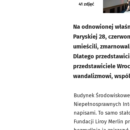
galeria
41
zdjęć
Na odnowionej właśni
Paryskiej 28, czerwo
umieścili, zmarnowal
Dlatego przedstawici
przedstawiciele Wroc
wandalizmowi, wspóln
Budynek Środowiskowe
Niepełnosprawnych Inte
napisami. To samo stało
Fundacji Liroy Merlin 