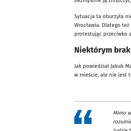
bezmyślnie ją zniszczył
Sytuacja ta oburzyła ni
Wrocławia. Dlatego też
protestując przeciwko a
Niektórym brak
Jak powiedział Jakub M
w mieście, ale nie jest 
Mimo ws
rozumie
ludzie 