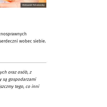
Oleksandr Poliakovsky
ełnosprawnych
 serdeczni wobec siebie.
ch oraz osób, z
zy są gospodarzami
szczmy tego, co inni