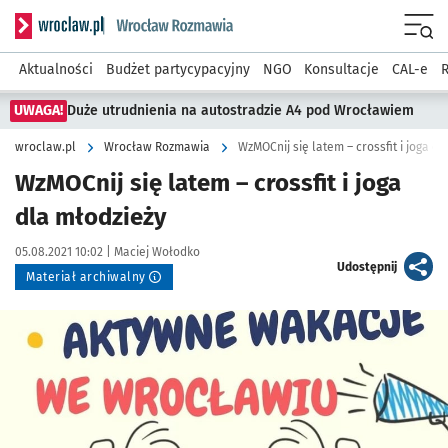
Serwis informacyjny wroclaw.pl podserwis: Rozmawia
Menu
Aktualności
Budżet partycypacyjny
NGO
Konsultacje
CAL-e
R
UWAGA!
Duże utrudnienia na autostradzie A4 pod Wrocławiem
wroclaw.pl
Wrocław Rozmawia
WzMOCnij się latem – crossfit i joga dl
WzMOCnij się latem – crossfit i joga
dla młodzieży
Data publikacji:
Autor:
05.08.2021 10:02 |
Maciej Wołodko
artykuł
Udostępnij
Materiał archiwalny
Kliknij, aby powiększyć