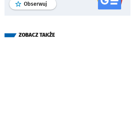
profil
google news
serwisu wroclaw
Obserwuj
ZOBACZ TAKŻE