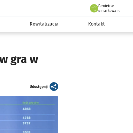
Powietrze
we Wrocławiu
awia
umiarkowane
Rewitalizacja
Kontakt
w gra w
artykuł
Udostępnij