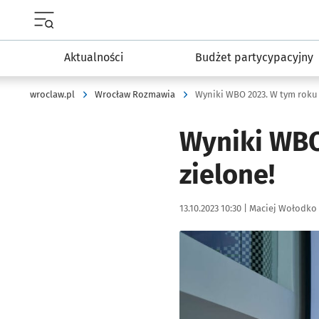
Menu główne portalu wroclaw.pl
Aktualności
Budżet partycypacyjny
wroclaw.pl
Wrocław Rozmawia
Wyniki WBO 2023. W tym roku 
Wyniki WBO
zielone!
Data publikacji:
Autor:
13.10.2023 10:30 |
Maciej Wołodko
Kliknij, aby zobaczyć galer
Kliknij, aby powiększyć