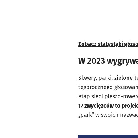
Zobacz statystyki głoso
W 2023 wygrywa
Skwery, parki, zielone
tegorocznego głosowani
etap sieci pieszo-rowe
17 zwycięzców to projekt
„park” w swoich nazwa