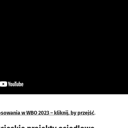
sowania w WBO 2023 – kliknij, by przejść
.