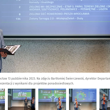
cław 13 października 2023. Na zdjęciu Bartłomiej Świerczewski, dyrektor Depar
prezentacji z wynikami dla projektów ponadosiedlowych.