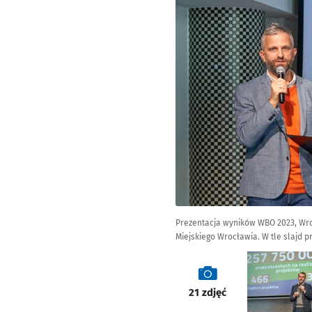
Prezentacja wyników WBO 2023, Wro
Miejskiego Wrocławia. W tle slajd 
galeria
21
zdjęć