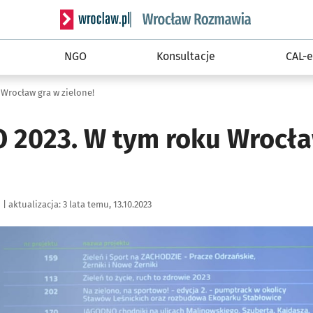
Serwis informacyjny wroclaw.pl podserwis: Rozm
NGO
Konsultacje
CAL-e
Wrocław gra w zielone!
 2023. W tym roku Wrocła
|
aktualizacja:
3 lata temu, 13.10.2023
ię