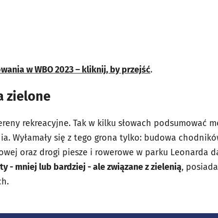
wania w WBO 2023 – kliknij, by przejść
.
 zielone
 tereny rekreacyjne. Tak w kilku słowach podsumować m
a. Wyłamały się z tego grona tylko: budowa chodników
rowej oraz drogi piesze i rowerowe w parku Leonarda d
y - mniej lub bardziej - ale związane z zielenią
, posiada
ch.