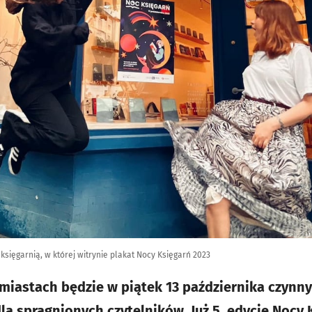
sięgarnią, w której witrynie plakat Nocy Księgarń 2023
miastach będzie w piątek 13 października czynnyc
la spragnionych czytelników. Już 5. edycję Nocy 