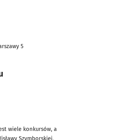
ców Warszawy 5
u
st wiele konkursów, a
Wisławy Szymborskiej,