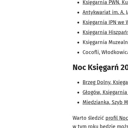
Księgarnia PWN, Ku
Antykwariat im. A. 
Księgarnia IPN we W
Księgarnia Hiszpań
Księgarnia Muzea
Cocofli, Włodkowic
Noc Księgarń 20
Brzeg Dolny, Księg
Głogów, Księgarnia
Miedzianka, Szyb M
Warto śledzić
profil No
w tym roku będzie możn