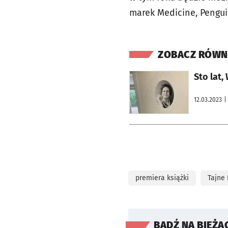
marek Medicine, Pengui
ZOBACZ RÓWN
otworzy się w nowej karcie
Sto lat
12.03.2023
|
premiera książki
Tajne
BĄDŹ NA BIEŻĄ