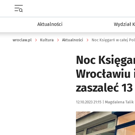
Menu główne portalu wroclaw.pl
Aktualności
Wydział K
wroclaw.pl
Kultura
Aktualności
Noc Księgar
Wrocławiu i
zaszaleć 13
Data publikacji:
Autor:
12.10.2023 21:15 |
Magdalena Talik
Kliknij, aby powiększyć