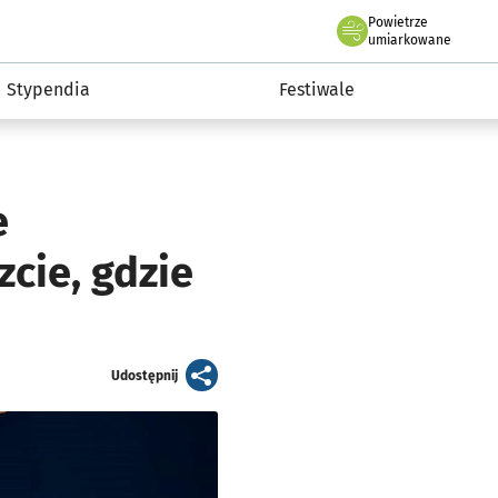
Powietrze
we Wrocławiu
Kultura
umiarkowane
Stypendia
Festiwale
e
cie, gdzie
artykuł
Udostępnij