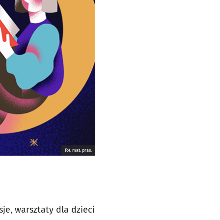
fot. mat. pras.
e, warsztaty dla dzieci