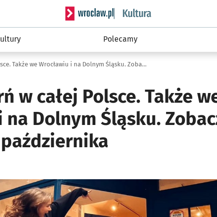
Serwis informacyjny wroclaw.pl podserwis: 
ultury
Polecamy
Noc Księgarń w całej Polsce. Także we Wrocławiu i na Dolnym Śląsku. Zobaczcie, gdzie zaszaleć 13 października
ń w całej Polsce. Także w
 na Dolnym Śląsku. Zobacz
 października