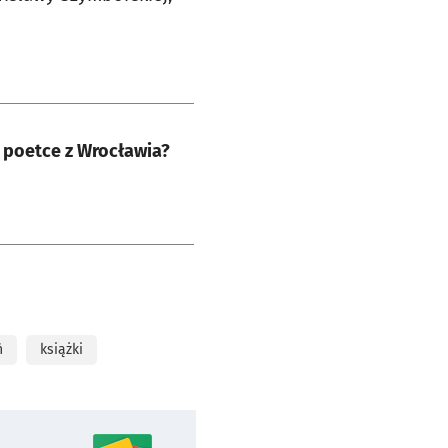
e poetce z Wrocławia?
ń
książki