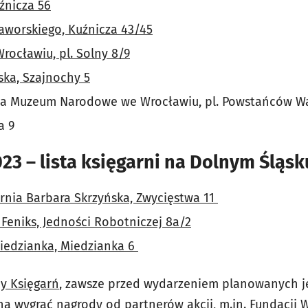
źnicza 56
Jaworskiego, Kuźnicza 43/45
rocławiu, pl. Solny 8/9
ska, Szajnochy 5
lna Muzeum Narodowe we Wrocławiu, pl. Powstań
a 9
23 – lista księgarni na Dolnym Śląsk
arnia Barbara Skrzyńska, Zwycięstwa 11
 Feniks, Jedności Robotniczej 8a/2
iedzianka, Miedzianka 6
cy Księgarń
, zawsze przed wydarzeniem planowanych je
a wygrać nagrody od partnerów akcji, m.in. Fundacji 