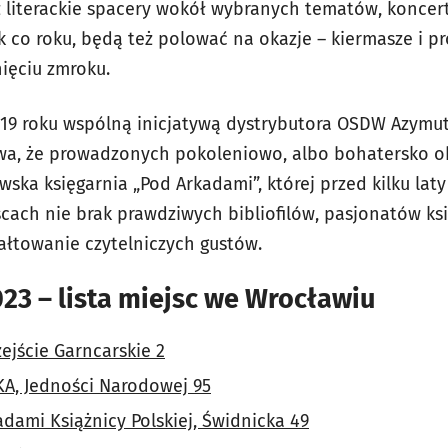
eż literackie spacery wokół wybranych tematów, koncer
 jak co roku, będą też polować na okazje – kiermasze i
ięciu zmroku.
019 roku wspólną inicjatywą dystrybutora OSDW Azymut
ywa, że prowadzonych pokoleniowo, albo bohatersko 
wska księgarnia „Pod Arkadami”, której przed kilku laty 
ach nie brak prawdziwych bibliofilów, pasjonatów ksią
ałtowanie czytelniczych gustów.
23 – lista miejsc we Wrocławiu
ejście Garncarskie 2
A, Jedności Narodowej 95
dami Książnicy Polskiej, Świdnicka 49