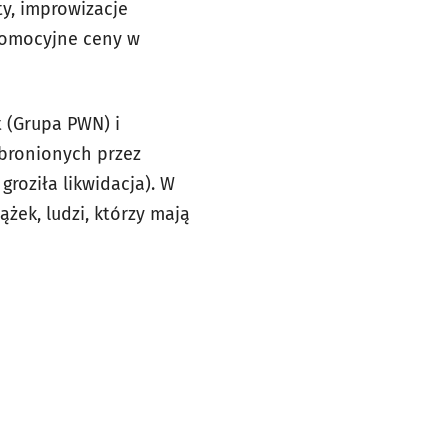
ty, improwizacje
 promocyjne ceny w
 (Grupa PWN) i
obronionych przez
groziła likwidacja). W
żek, ludzi, którzy mają