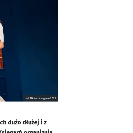
fot. FB Noc Księgarń 2023
h dużo dłużej i z
Księgarń organizują