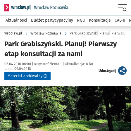
Serwis informacyjny wroclaw.pl podserwis: Rozmawia
Menu
Aktualności
Budżet partycypacyjny
NGO
Konsultacje
CAL-e
R
wroclaw.pl
Wrocław Rozmawia
Park Grabiszyński. Planuj! Pierwszy et
Park Grabiszyński. Planuj! Pierwszy
etap konsultacji za nami
Data publikacji:
Autor:
06.04.2018 08:00 |
Krzysztof Ziental
|
aktualizacja:
8 lat
temu, 06.04.2018
artykuł
Udostępnij
Materiał archiwalny
Kliknij, aby powiększyć