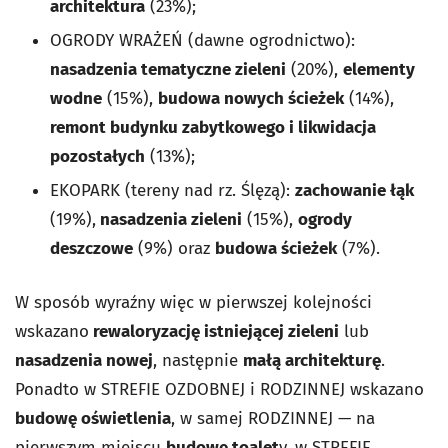
architektura
(23%);
OGRODY WRAŻEŃ (dawne ogrodnictwo):
nasadzenia tematyczne zieleni
(20%),
elementy
wodne
(15%),
budowa nowych ścieżek
(14%),
remont budynku zabytkowego i likwidacja
pozostałych
(13%);
EKOPARK (tereny nad rz. Ślęzą):
zachowanie łąk
(19%),
nasadzenia zieleni
(15%),
ogrody
deszczowe
(9%) oraz
budowa ścieżek
(7%).
W sposób wyraźny więc w pierwszej kolejności
wskazano
rewaloryzację istniejącej zieleni
lub
nasadzenia nowej
, następnie
małą architekturę
.
Ponadto w STREFIE OZDOBNEJ i RODZINNEJ wskazano
budowę oświetlenia
, w samej RODZINNEJ — na
pierwszym miejscu
budowę toalet
y, w STREFIE