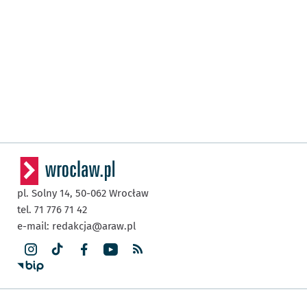
pl. Solny 14,
50-062
Wrocław
tel. 71 776 71 42
e-mail:
redakcja@araw.pl