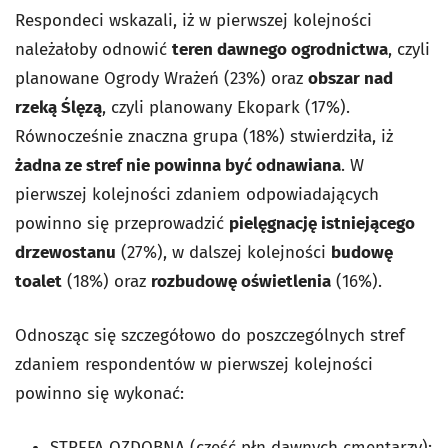
Respondeci wskazali, iż w pierwszej kolejności
należałoby odnowić
teren dawnego ogrodnictwa
, czyli
planowane Ogrody Wrażeń (23%) oraz
obszar nad
rzeką Ślęzą
, czyli planowany Ekopark (17%).
Równocześnie znaczna grupa (18%) stwierdziła, iż
żadna ze stref nie powinna być odnawiana
. W
pierwszej kolejności zdaniem odpowiadających
powinno się przeprowadzić
pielęgnację istniejącego
drzewostanu
(27%), w dalszej kolejności
budowę
toalet
(18%) oraz
rozbudowę oświetlenia
(16%).
Odnosząc się szczegółowo do poszczególnych stref
zdaniem respondentów w pierwszej kolejności
powinno się wykonać:
STREFA OZDOBNA (część płn dawnych cmentarzy):