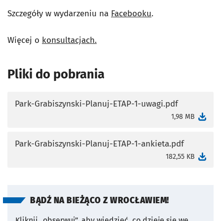
Szczegóły w wydarzeniu na
Facebooku
.
Więcej o
konsultacjach.
Pliki do pobrania
Park-Grabiszynski-Planuj-ETAP-1-uwagi.pdf
otworzy się w nowej karcie
1,98 MB
Park-Grabiszynski-Planuj-ETAP-1-ankieta.pdf
otworzy się w nowej karcie
182,55 KB
BĄDŹ NA BIEŻĄCO Z WROCŁAWIEM!
Kliknij „obserwuj”, aby wiedzieć, co dzieje się we