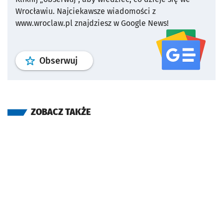
Wrocławiu.
Najciekawsze wiadomości z
www.wroclaw.pl znajdziesz w Google News!
profil
google news
serwisu wroclaw
Obserwuj
ZOBACZ TAKŻE