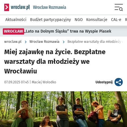
Serwis informacyjny wroclaw.pl podserwis: Rozmawia
Menu
Aktualności
Budżet partycypacyjny
NGO
Konsultacje
CAL-e
R
WROCŁAW
„Lato na Dolnym Śląsku” trwa na Wyspie Piasek
wroclaw.pl
Wrocław Rozmawia
Bezpłatne warsztaty dla młodzieży w
Miej zajawkę na życie. Bezpłatne
warsztaty dla młodzieży we
Wrocławiu
Data publikacji:
Autor:
artykuł
07.09.2025 07:45 |
Maciej Wołodko
Udostępnij
Kliknij, aby powiększyć