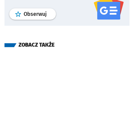
profil
google news
serwisu wroclaw
Obserwuj
ZOBACZ TAKŻE