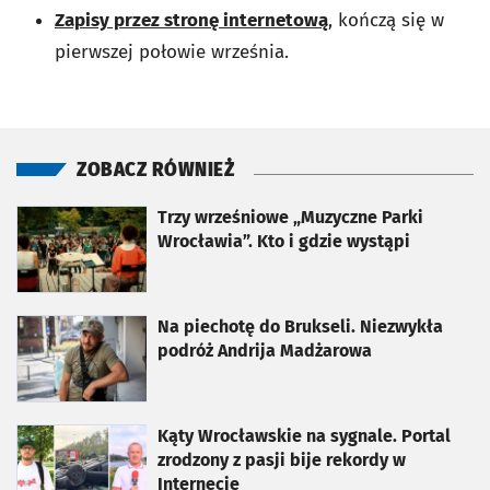
Zapisy przez stronę internetową
, kończą się w
pierwszej połowie września.
ZOBACZ RÓWNIEŻ
otworzy się w nowej karcie
Trzy wrześniowe „Muzyczne Parki
Wrocławia”. Kto i gdzie wystąpi
otworzy się w nowej karcie
Na piechotę do Brukseli. Niezwykła
podróż Andrija Madżarowa
otworzy się w nowej karcie
Kąty Wrocławskie na sygnale. Portal
zrodzony z pasji bije rekordy w
Internecie