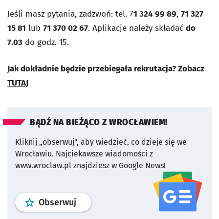
Jeśli masz pytania, zadzwoń: tel. 7
1 324 99 89
,
71 327
15 81
lub
71 370 02 67
. Aplikacje należy składać
do
7.03
do godz. 15.
Jak dokładnie będzie przebiegała rekrutacja? Zobacz
TUTAJ
BĄDŹ NA BIEŻĄCO Z WROCŁAWIEM!
Kliknij „obserwuj”, aby wiedzieć, co dzieje się we
Wrocławiu.
Najciekawsze wiadomości z
www.wroclaw.pl znajdziesz w Google News!
profil
google news
serwisu wroclaw
Obserwuj