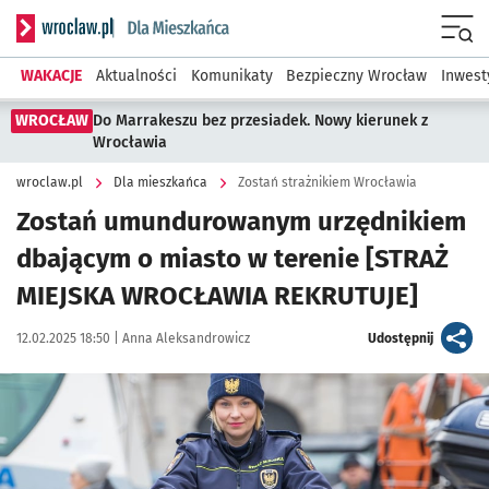
Serwis informacyjny wroclaw.pl podserwis: Dla mieszkańca
Menu
WAKACJE
Aktualności
Komunikaty
Bezpieczny Wrocław
Inwest
WROCŁAW
Do Marrakeszu bez przesiadek. Nowy kierunek z
Wrocławia
wroclaw.pl
Dla mieszkańca
Zostań strażnikiem Wrocławia
Zostań umundurowanym urzędnikiem
dbającym o miasto w terenie [STRAŻ
MIEJSKA WROCŁAWIA REKRUTUJE]
Data publikacji:
Autor:
artykuł
12.02.2025 18:50 |
Anna Aleksandrowicz
Udostępnij
Kliknij, aby powiększyć