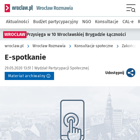
Serwis informacyjny wroclaw.pl podserwis: Rozmawia
Menu
Aktualności
Budżet partycypacyjny
NGO
Konsultacje
CAL-e
R
WROCŁAW
Przysięga w 10 Wrocławskiej Brygadzie Łączności
wroclaw.pl
Wrocław Rozmawia
Konsultacje społeczne
Zakończon
E-spotkanie
Data publikacji:
Autor:
29.05.2020 13:51 |
Wydział Partycypacji Społecznej
artykuł
Udostępnij
Materiał archiwalny
Kliknij, aby powiększyć