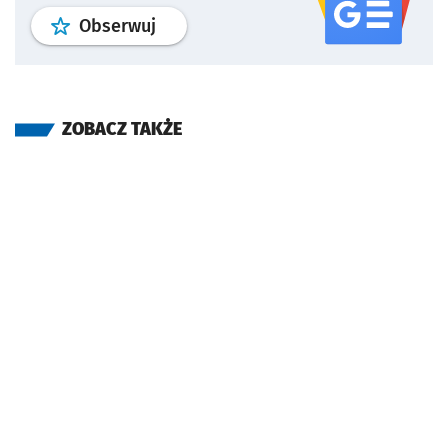
profil
google news
serwisu wroclaw
Obserwuj
ZOBACZ TAKŻE